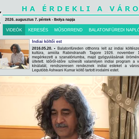
2026. augusztus 7. péntek - Ibolya napja
VIDEÓK
KERESÉS
MŰSORREND
BALATONFÜREDI NAPL
Indiai költői est
2016.05.20. •
Balatonfüreden otthonra lelt az indiai költész
kultúra, amióta Rabindranath Tagore 1926. november 1
megérkezett a szanatóriumba, majd gyógyulásának örömére
ültetett. Időről-időre színesíti valamilyen indiai program a 
kínálatát, rendszeresen rendeznek indiai esteket a város
Legutóbb Ashwani Kumar költő tartott irodalmi estet.