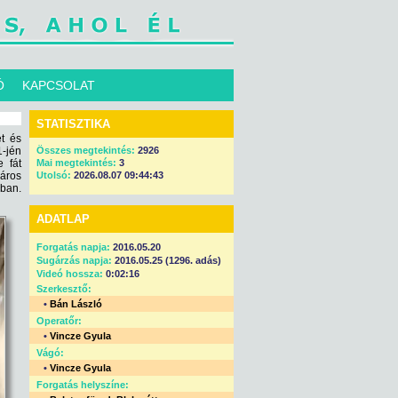
Ó
KAPCSOLAT
STATISZTIKA
et és
-jén
Összes megtekintés:
2926
 fát
Mai megtekintés:
3
város
Utolsó:
2026.08.07 09:44:43
ban.
ADATLAP
Forgatás napja:
2016.05.20
Sugárzás napja:
2016.05.25 (1296. adás)
Videó hossza:
0:02:16
Szerkesztő:
•
Bán László
Operatőr:
•
Vincze Gyula
Vágó:
•
Vincze Gyula
Forgatás helyszíne: