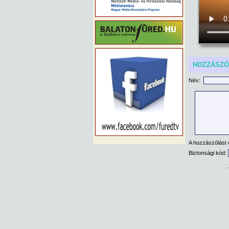
HOZZÁSZ
Név:
A hozzászólást 
Biztonsági kód: