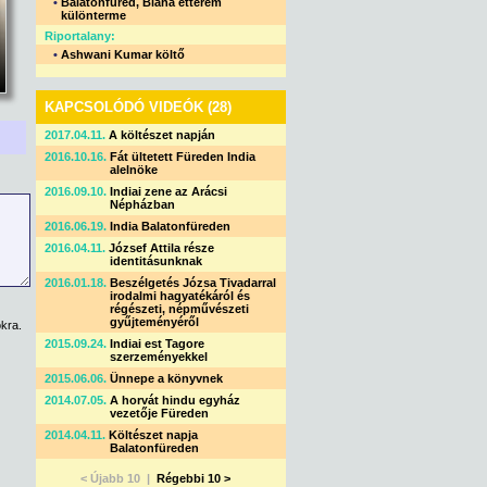
•
Balatonfüred, Blaha étterem
különterme
Riportalany:
•
Ashwani Kumar költő
KAPCSOLÓDÓ VIDEÓK (28)
2017.04.11.
A költészet napján
2016.10.16.
Fát ültetett Füreden India
alelnöke
2016.09.10.
Indiai zene az Arácsi
Népházban
2016.06.19.
India Balatonfüreden
2016.04.11.
József Attila része
identitásunknak
2016.01.18.
Beszélgetés Józsa Tivadarral
irodalmi hagyatékáról és
régészeti, népművészeti
gyűjteményéről
kra.
2015.09.24.
Indiai est Tagore
szerzeményekkel
2015.06.06.
Ünnepe a könyvnek
2014.07.05.
A horvát hindu egyház
vezetője Füreden
2014.04.11.
Költészet napja
Balatonfüreden
< Újabb 10 |
Régebbi 10 >