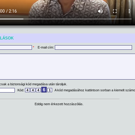
ÓLÁSOK
*
E-mail cím:
csak a biztonsági kód megadása után tároljuk.
6
Kód:
4
4
4
1
A kód megadásához kattintson sorban a kiemelt számo
Eddig nem érkezett hozzászólás.