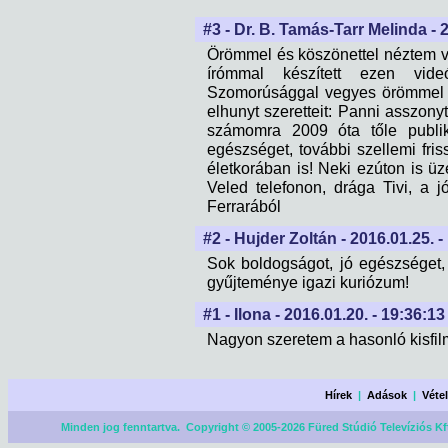
#3 - Dr. B. Tamás-Tarr Melinda - 
Örömmel és köszönettel néztem vé
írómmal készített ezen vid
Szomorúsággal vegyes örömmel f
elhunyt szeretteit: Panni asszony
számomra 2009 óta tőle publik
egészséget, további szellemi fr
életkorában is! Neki ezúton is ü
Veled telefonon, drága Tivi, a j
Ferrarából
#2 - Hujder Zoltán - 2016.01.25. -
Sok boldogságot, jó egészséget,
gyűjteménye igazi kuriózum!
#1 - Ilona - 2016.01.20. - 19:36:13
Nagyon szeretem a hasonló kisfil
Hírek
|
Adások
|
Véte
Minden jog fenntartva. Copyright © 2005-2026 Füred Stúdió Televíziós Kf