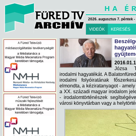
2026. augusztus 7. péntek -
VIDEÓK
KERESÉS
Beszélg
hagyaté
gyűjtem
2016.01.1
Józsa T
irodalmi hagyatékát. A Balatonfür
irodalmi folyóiratának főszerke
elmondta, a kéziratanyagot - amely
a XX. századi magyar irodalom jeles
- irodalomtörténészek segítségév
városi könyvtárban vagy a helytörté