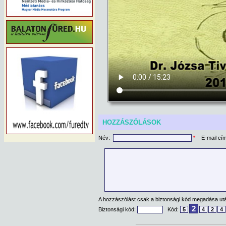
HOZZÁSZÓLÁSOK
Név:
*
E-mail cí
A hozzászólást csak a biztonsági kód megadása után
2
Biztonsági kód:
Kód:
5
4
2
4