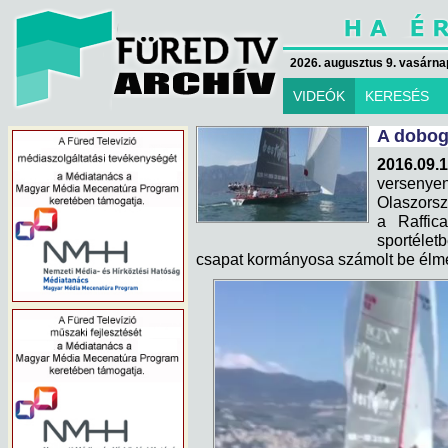
2026. augusztus 9. vasárna
VIDEÓK
KERESÉS
A dobogó
2016.09.1
verseny
Olaszorsz
a Raffic
sportéle
csapat kormányosa számolt be élmény