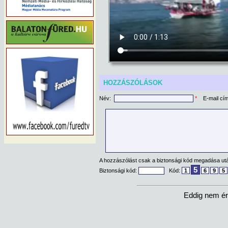
HOZZÁSZÓLÁSOK
Név:
*
E-mail cí
A hozzászólást csak a biztonsági kód megadása után
5
Biztonsági kód:
Kód:
1
6
9
5
Eddig nem ér