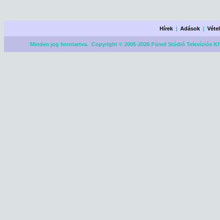
Hírek
|
Adások
|
Véte
Minden jog fenntartva. Copyright © 2005-2026 Füred Stúdió Televíziós Kf