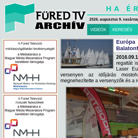
2026. augusztus 9. vasárna
VIDEÓK
KERESÉS
Európ
Balaton
2016.09.1
regattát 
Laser Eu
versenyen az időjárás mostoh
megnehezítette a versenyzők és a r