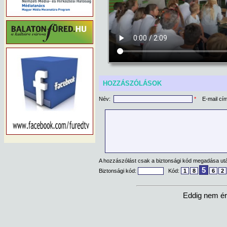
HOZZÁSZÓLÁSOK
Név:
*
E-mail cí
A hozzászólást csak a biztonsági kód megadása után
5
Biztonsági kód:
Kód:
1
8
6
2
Eddig nem ér