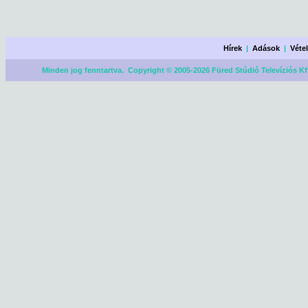
Hírek
|
Adások
|
Véte
Minden jog fenntartva. Copyright © 2005-2026 Füred Stúdió Televíziós Kf