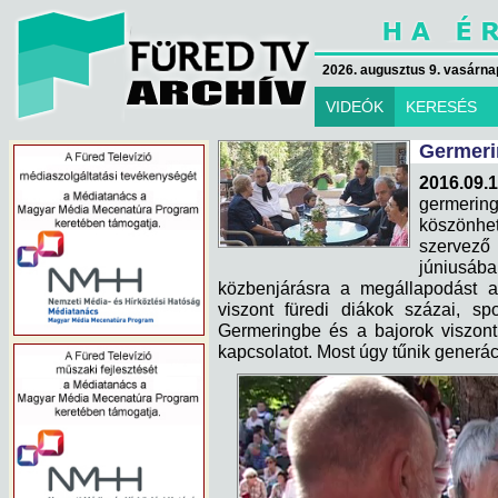
2026. augusztus 9. vasárna
VIDEÓK
KERESÉS
Germeri
2016.09.1
germerin
köszönhet
szervez
júniusá
közbenjárásra a megállapodást 
viszont füredi diákok százai, sp
Germeringbe és a bajorok viszont
kapcsolatot. Most úgy tűnik generáció