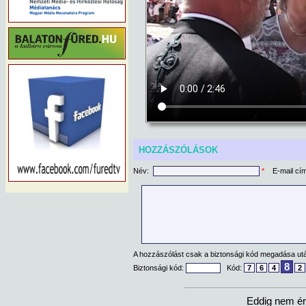
HOZZÁSZÓLÁSOK
Név:
*
E-mail cí
A hozzászólást csak a biztonsági kód megadása után
8
Biztonsági kód:
Kód:
7
6
4
2
Eddig nem ér