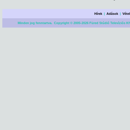
Hírek
|
Adások
|
Véte
Minden jog fenntartva. Copyright © 2005-2026 Füred Stúdió Televíziós Kf