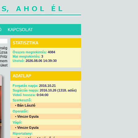
Ó
KAPCSOLAT
STATISZTIKA
nség
úzsa
Összes megtekintés:
4084
Fritz
Mai megtekintés:
3
 nem
Utolsó:
2026.08.06 14:39:30
üket
ADATLAP
Forgatás napja:
2016.10.21
Sugárzás napja:
2016.10.26 (1318. adás)
Videó hossza:
0:04:00
Szerkesztő:
•
Bán László
Operatőr:
•
Vincze Gyula
Vágó:
•
Vincze Gyula
Riportalany: