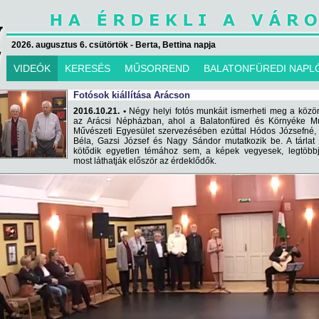
2026. augusztus 6. csütörtök - Berta, Bettina napja
VIDEÓK
KERESÉS
MŰSORREND
BALATONFÜREDI NAPL
Fotósok kiállítása Arácson
2016.10.21. •
Négy helyi fotós munkáit ismerheti meg a közö
az Arácsi Népházban, ahol a Balatonfüred és Környéke M
Művészeti Egyesület szervezésében ezúttal Hódos Józsefné, 
Béla, Gazsi József és Nagy Sándor mutatkozik be. A tárlat
kötődik egyetlen témához sem, a képek vegyesek, legtöbbj
most láthatják először az érdeklődők.