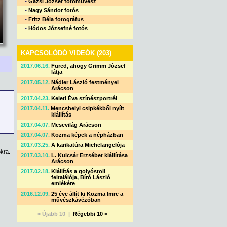
•
Gazsi József fotóművész
•
Nagy Sándor fotós
•
Fritz Béla fotográfus
•
Hódos Józsefné fotós
KAPCSOLÓDÓ VIDEÓK (203)
2017.06.16.
Füred, ahogy Grimm József
látja
2017.05.12.
Nádler László festményei
Arácson
2017.04.23.
Keleti Éva színészportréi
2017.04.11.
Mencshelyi csipkékből nyílt
kiállítás
2017.04.07.
Mesevilág Arácson
2017.04.07.
Kozma képek a népházban
2017.03.25.
A karikatúra Michelangelója
kra.
2017.03.10.
L. Kulcsár Erzsébet kiállítása
Arácson
2017.02.18.
Kiállítás a golyóstoll
feltalálója, Bíró László
emlékére
2016.12.09.
25 éve állít ki Kozma Imre a
művészkávézóban
< Újabb 10 |
Régebbi 10 >