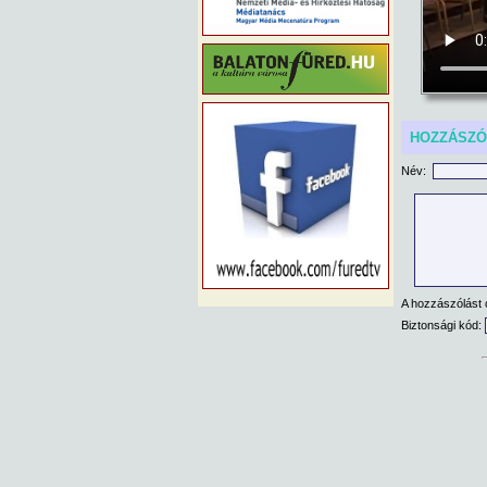
HOZZÁSZ
Név:
A hozzászólást 
Biztonsági kód: