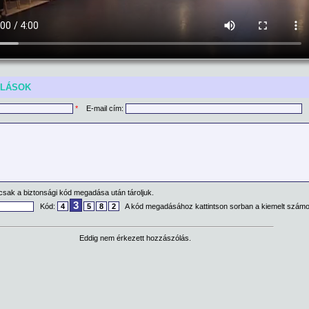
ÓLÁSOK
*
E-mail cím:
csak a biztonsági kód megadása után tároljuk.
3
Kód:
4
5
8
2
A kód megadásához kattintson sorban a kiemelt számo
Eddig nem érkezett hozzászólás.