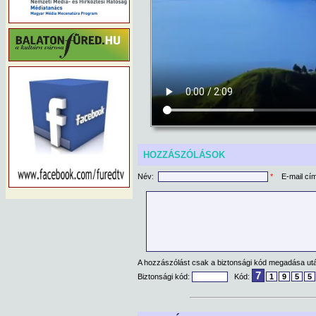
HOZZÁSZÓLÁSOK
Név:
*
E-mail cí
A hozzászólást csak a biztonsági kód megadása után
7
Biztonsági kód:
Kód:
1
9
5
5