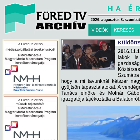
2026. augusztus 8. szombat 
VIDEÓK
KERESÉS
Küldött
2016.11.1
lakók is
gazdasági
Köztárs
Szumátra 
hogy a mi tavunknál kétszer nag
gyűjtsön tapasztalatokat. A vendége
Tanács elnöke és Molnár Gábor
igazgatója tájékoztatta a Balatonról