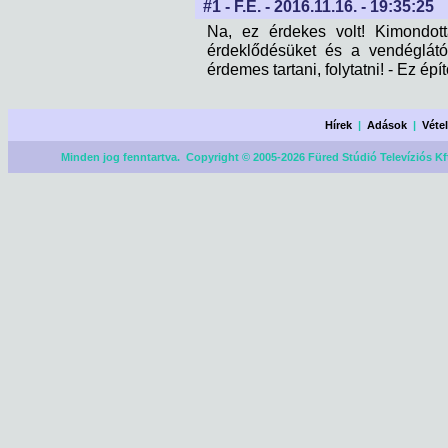
#1 - F.É. - 2016.11.16. - 19:35:25
Na, ez érdekes volt! Kimondot
érdeklődésüket és a vendéglátó
érdemes tartani, folytatni! - Ez é
Hírek
|
Adások
|
Véte
Minden jog fenntartva. Copyright © 2005-2026 Füred Stúdió Televíziós Kf