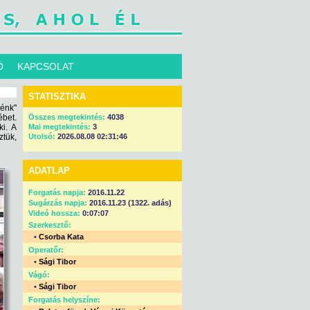
Ó
KAPCSOLAT
STATISZTIKA
iénk"
ébet.
Összes megtekintés:
4038
ki. A
Mai megtekintés:
3
tük,
Utolsó:
2026.08.08 02:31:46
ADATLAP
Forgatás napja:
2016.11.22
Sugárzás napja:
2016.11.23 (1322. adás)
Videó hossza:
0:07:07
Szerkesztő:
•
Csorba Kata
Operatőr:
•
Sági Tibor
Vágó:
•
Sági Tibor
Forgatás helyszíne: