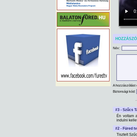
HOZZÁSZ
Név:
A hozzászólást 
Biztonsági kód:
#3 - Szűcs T
Én voltam 
indulni kelle
#2 - Füred tv
Tisztelt Szű