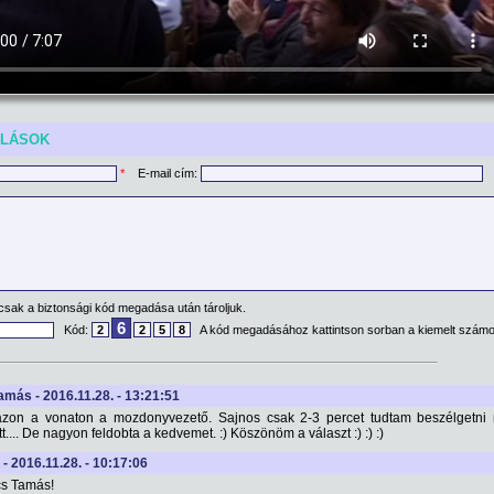
ÓLÁSOK
*
E-mail cím:
csak a biztonsági kód megadása után tároljuk.
6
Kód:
2
2
5
8
A kód megadásához kattintson sorban a kiemelt számo
amás - 2016.11.28. - 13:21:51
azon a vonaton a mozdonyvezető. Sajnos csak 2-3 percet tudtam beszélgetni 
tt.... De nagyon feldobta a kedvemet. :) Köszönöm a választ :) :) :)
 - 2016.11.28. - 10:17:06
cs Tamás!