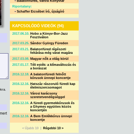
•
Balatonfüred, Városi Könyvtár
Riportalany:
•
Schaffer Erzsébet író, újságíró
KAPCSOLÓDÓ VIDEÓK (94)
2017.06.10.
Hobo a Könyv-Bor-Jazz
Fesztiválon
2017.03.25.
Sándor György Füreden
2017.03.21.
Balatonfüred régészeti
feltárása még várat magára
2017.03.08.
Magyar nők a világ körül
2017.01.17.
Téli esték: a klímaváltozás és
a borászat
2016.12.18.
A balatonfüredi felnőtt
kórusok ünnepi koncertje
2016.12.16.
Hatszáz rászoruló füredi kap
élelmiszercsomagot
kra.
2016.12.16.
Városi karácsony
szeretetvendégséggel
2016.12.16.
A füredi gyermekkórusok és
a Ghymes együttes közös
koncertjén
mert
2016.12.16.
A Bem Emlékkórus ünnepi
koncertje
< Újabb 10 |
Régebbi 10 >