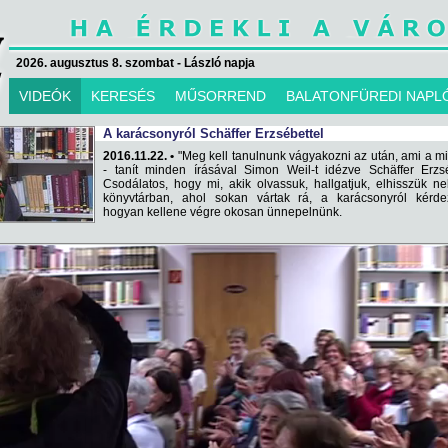
2026. augusztus 8. szombat - László napja
VIDEÓK
KERESÉS
MŰSORREND
BALATONFÜREDI NAPL
A karácsonyról Schäffer Erzsébettel
2016.11.22. •
"Meg kell tanulnunk vágyakozni az után, ami a m
- tanít minden írásával Simon Weil-t idézve Schäffer Erzs
Csodálatos, hogy mi, akik olvassuk, hallgatjuk, elhisszük ne
könyvtárban, ahol sokan vártak rá, a karácsonyról kérdez
hogyan kellene végre okosan ünnepelnünk.