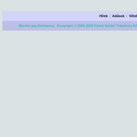
Hírek
|
Adások
|
Véte
Minden jog fenntartva. Copyright © 2005-2026 Füred Stúdió Televíziós Kf