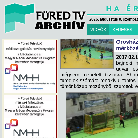
2026. augusztus 8. szombat 
VIDEÓK
KERESÉS
Oroshá
mérkőzé
2017.02.1
bajnoki 
ugyan esé
mégsem mehetett biztosra. Ahh
fürediek számára rendkívül fontos 
tömör közép mezőnyből szerettek vo