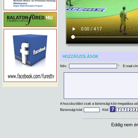
HOZZÁSZÓLÁSOK
Név:
*
E-mail cí
A hozzászólást csak a biztonsági kód megadása után
7
Biztonsági kód:
Kód:
7
7
2
2
Eddig nem ér