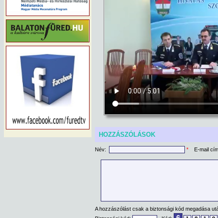
HOZZÁSZÓLÁSOK
Név:
*
E-mail cí
A hozzászólást csak a biztonsági kód megadása után
6