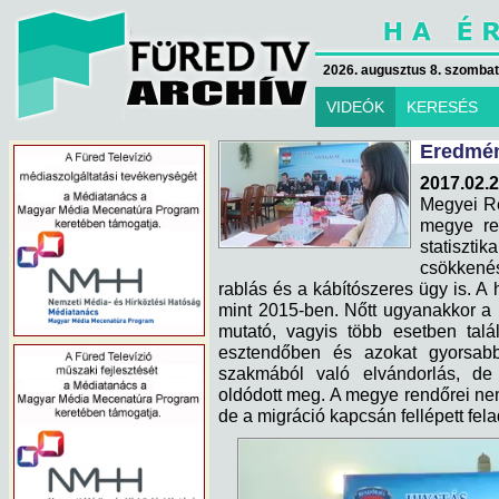
2026. augusztus 8. szombat 
VIDEÓK
KERESÉS
Eredmén
2017.02.2
Megyei Re
megye re
statisztik
csökkené
rablás és a kábítószeres ügy is. A
mint 2015-ben. Nőtt ugyanakkor a
mutató, vagyis több esetben talá
esztendőben és azokat gyorsabba
szakmából való elvándorlás, d
oldódott meg. A megye rendőrei nem
de a migráció kapcsán fellépett fela