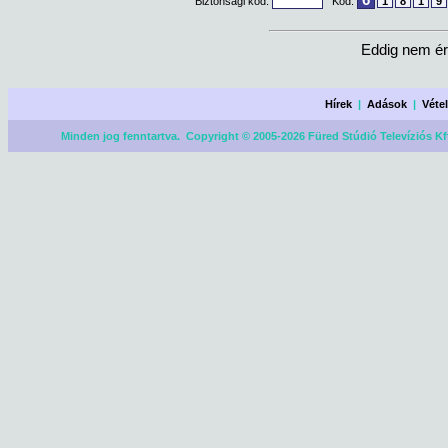
Biztonsági kód:
Kód:
1
8
1
9
Eddig nem ér
Hírek
|
Adások
|
Véte
Minden jog fenntartva. Copyright © 2005-2026 Füred Stúdió Televíziós Kf