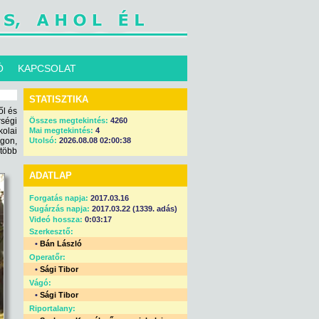
Ó
KAPCSOLAT
STATISZTIKA
ől és
ségi
Összes megtekintés:
4260
olai
Mai megtekintés:
4
gon,
Utolsó:
2026.08.08 02:00:38
több
ADATLAP
Forgatás napja:
2017.03.16
Sugárzás napja:
2017.03.22 (1339. adás)
Videó hossza:
0:03:17
Szerkesztő:
•
Bán László
Operatőr:
•
Sági Tibor
Vágó:
•
Sági Tibor
Riportalany: