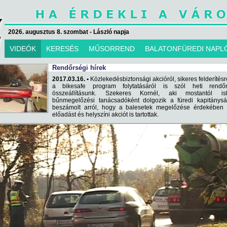
2026. augusztus 8. szombat - László napja
VIDEÓK
KERESÉS
MŰSORREND
BALATONFÜREDI NAPL
Rendőrségi hírek
2017.03.16. •
Közlekedésbiztonsági akcióról, sikeres felderítésr
a bikesafe program folytatásáról is szól heti rendőr
összeállításunk. Szekeres Kornél, aki mostantól isk
bűnmegelőzési tanácsadóként dolgozik a füredi kapitánysá
beszámolt arról, hogy a balesetek megelőzése érdekében 
előadást és helyszíni akciót is tartottak.