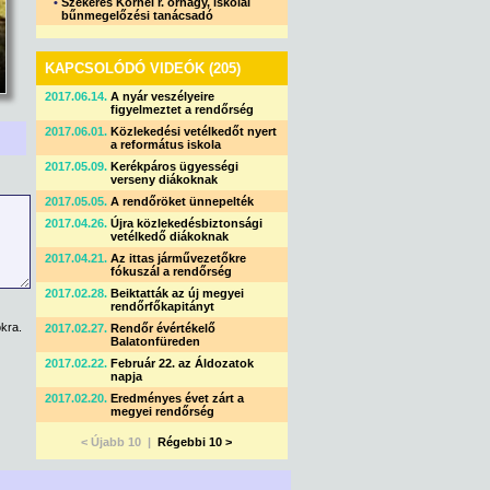
•
Szekeres Kornél r. őrnagy, iskolai
bűnmegelőzési tanácsadó
KAPCSOLÓDÓ VIDEÓK (205)
2017.06.14.
A nyár veszélyeire
figyelmeztet a rendőrség
2017.06.01.
Közlekedési vetélkedőt nyert
a református iskola
2017.05.09.
Kerékpáros ügyességi
verseny diákoknak
2017.05.05.
A rendőröket ünnepelték
2017.04.26.
Újra közlekedésbiztonsági
vetélkedő diákoknak
2017.04.21.
Az ittas járművezetőkre
fókuszál a rendőrség
2017.02.28.
Beiktatták az új megyei
rendőrfőkapitányt
kra.
2017.02.27.
Rendőr évértékelő
Balatonfüreden
2017.02.22.
Február 22. az Áldozatok
napja
2017.02.20.
Eredményes évet zárt a
megyei rendőrség
< Újabb 10 |
Régebbi 10 >