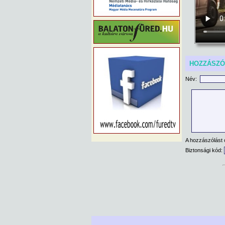
HOZZÁSZ
Név:
A hozzászólást 
Biztonsági kód: