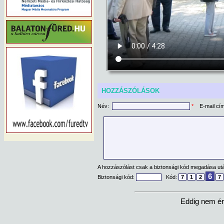
HOZZÁSZÓLÁSOK
Név:
*
E-mail cí
A hozzászólást csak a biztonsági kód megadása után
6
Biztonsági kód:
Kód:
7
1
2
7
Eddig nem ér