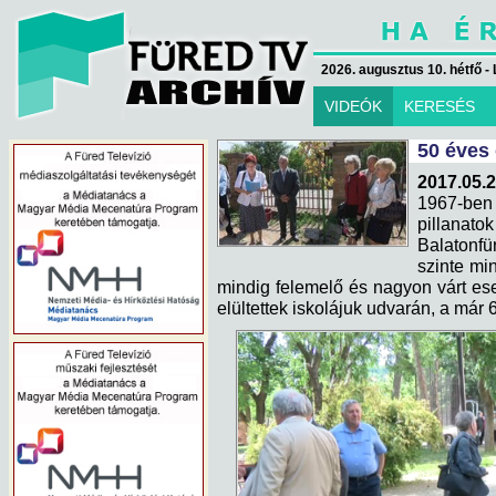
2026. augusztus 10. hétfő - 
VIDEÓK
KERESÉS
50 éves 
2017.05.2
1967-ben
pillanato
Balatonf
szinte mi
mindig felemelő és nagyon várt ese
elültettek iskolájuk udvarán, a már 