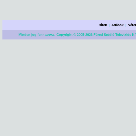
Hírek
|
Adások
|
Véte
Minden jog fenntartva. Copyright © 2005-2026 Füred Stúdió Televíziós Kf