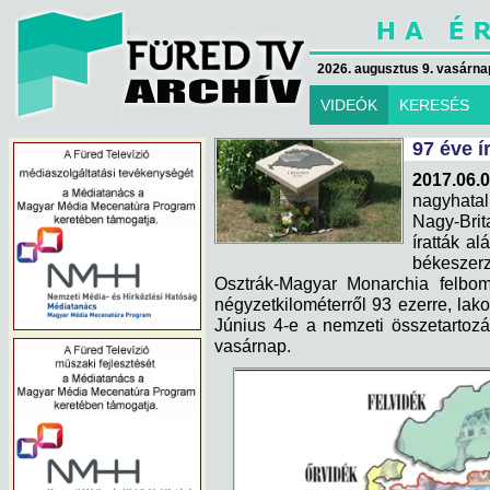
2026. augusztus 9. vasárna
VIDEÓK
KERESÉS
97 éve í
2017.06.
nagyhata
Nagy-Brit
íratták a
békeszer
Osztrák-Magyar Monarchia felbom
négyzetkilométerről 93 ezerre, lako
Június 4-e a nemzeti összetartozá
vasárnap.