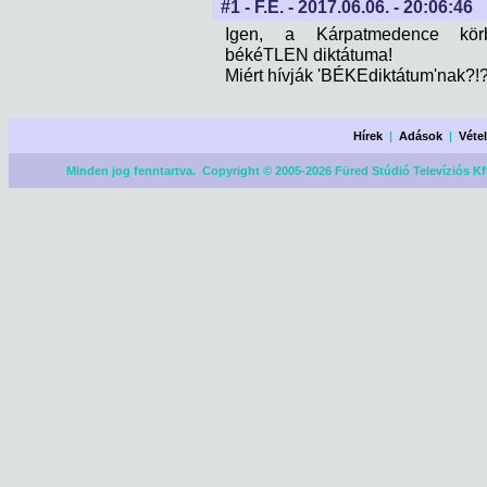
#1 - F.É. - 2017.06.06. - 20:06:46
Igen, a Kárpatmedence körbea
békéTLEN diktátuma!
Miért hívják 'BÉKEdiktátum'nak?!?
Hírek
|
Adások
|
Véte
Minden jog fenntartva. Copyright © 2005-2026 Füred Stúdió Televíziós Kf