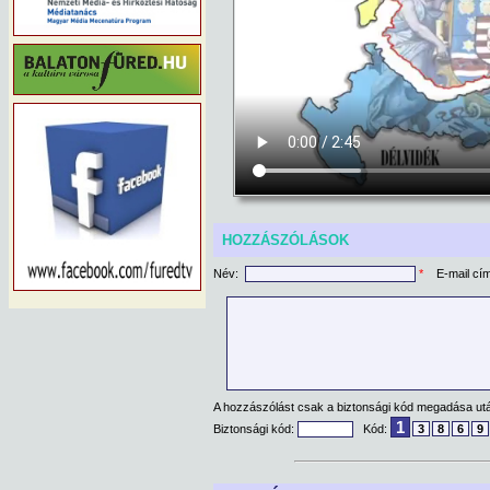
HOZZÁSZÓLÁSOK
Név:
*
E-mail cí
A hozzászólást csak a biztonsági kód megadása után
1
Biztonsági kód:
Kód:
3
8
6
9