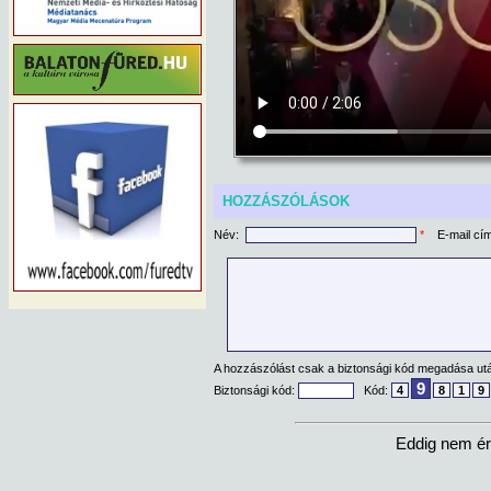
HOZZÁSZÓLÁSOK
Név:
*
E-mail cí
A hozzászólást csak a biztonsági kód megadása után
9
Biztonsági kód:
Kód:
4
8
1
9
Eddig nem ér