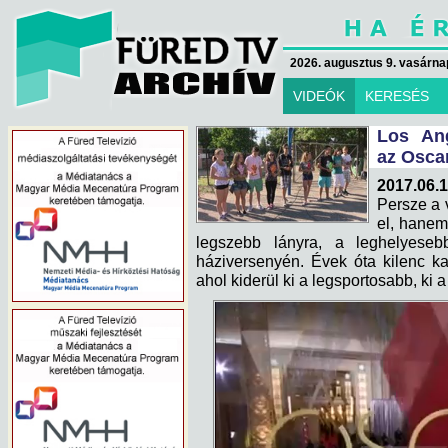
2026. augusztus 9. vasárna
VIDEÓK
KERESÉS
Los Ang
az Oscar
2017.06.1
Persze a 
el, hanem 
legszebb lányra, a leghelyesebb
háziversenyén. Évek óta kilenc ka
ahol kiderül ki a legsportosabb, ki 