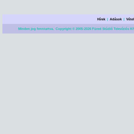
Hírek
|
Adások
|
Véte
Minden jog fenntartva. Copyright © 2005-2026 Füred Stúdió Televíziós Kf