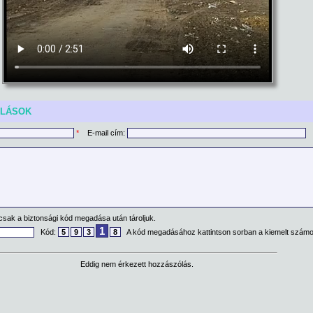
ÓLÁSOK
*
E-mail cím:
csak a biztonsági kód megadása után tároljuk.
1
Kód:
5
9
3
8
A kód megadásához kattintson sorban a kiemelt számo
Eddig nem érkezett hozzászólás.