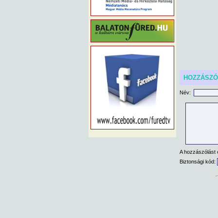
HOZZÁSZ
Név:
A hozzászólást 
Biztonsági kód: