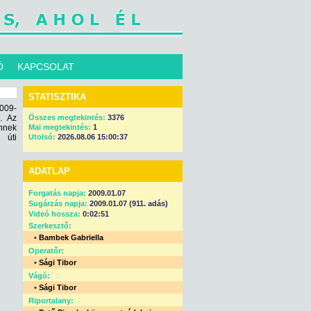
Ó
KAPCSOLAT
STATISZTIKA
2009-
n. Az
Összes megtekintés:
3376
nnek
Mai megtekintés:
1
 úti
Utolsó:
2026.08.06 15:00:37
ADATLAP
Forgatás napja:
2009.01.07
Sugárzás napja:
2009.01.07 (911. adás)
Videó hossza:
0:02:51
Szerkesztő:
•
Bambek Gabriella
Operatőr:
•
Sági Tibor
Vágó:
•
Sági Tibor
Riportalany: