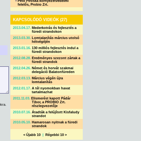
•
Pető Piroska környezetvédelmi
felelős, Probio Zrt.
KAPCSOLÓDÓ VIDEÓK (27)
2013.04.17.
Mederkotrás és fejlesztés a
füredi strandokon
2013.03.30.
Lomtalanítás március utolsó
hétvégéjén
2013.01.16.
130 milliós fejlesztés indul a
füredi strandokon
2012.08.28.
Eredményes szezont zártak a
füredi strandok
2012.04.26.
Német és horvát szakmai
delegáció Balatonfüreden
2012.03.13.
Március végén újra
lomtalanítás
2012.01.17.
A tél nyomokban havat
tartalmazhat
2011.11.03.
Elismerést kapott Pádár
Tibor, a PROBIO Zrt.
kra.
részlegvezetője
2010.07.16.
Átadták a felújított Kisfaludy
strandot
2010.05.10.
Hamarosan nyitnak a füredi
strandok
< Újabb 10
|
Régebbi 10 >