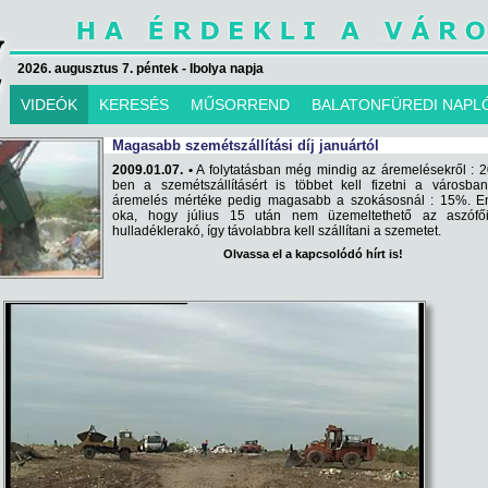
2026. augusztus 7. péntek - Ibolya napja
VIDEÓK
KERESÉS
MŰSORREND
BALATONFÜREDI NAPL
Magasabb szemétszállítási díj januártól
2009.01.07. •
A folytatásban még mindig az áremelésekről : 
ben a szemétszállításért is többet kell fizetni a városba
áremelés mértéke pedig magasabb a szokásosnál : 15%. E
oka, hogy július 15 után nem üzemeltethető az aszófői
hulladéklerakó, így távolabbra kell szállítani a szemetet.
Olvassa el a kapcsolódó hírt is!