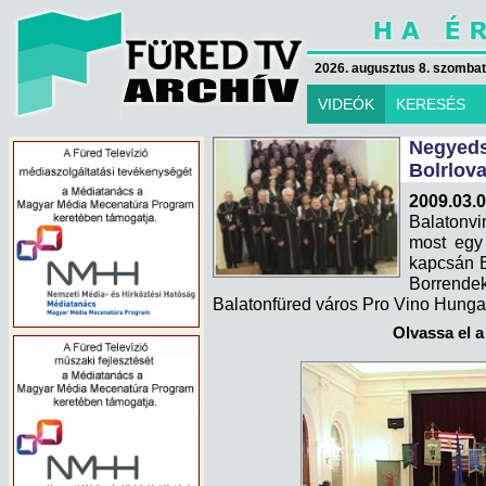
2026. augusztus 8. szombat 
VIDEÓK
KERESÉS
Negy
Bolrlov
2009.03.0
Balatonv
most egy 
kapcsán B
Borrende
Balatonfüred város Pro Vino Hungari
Olvassa el a