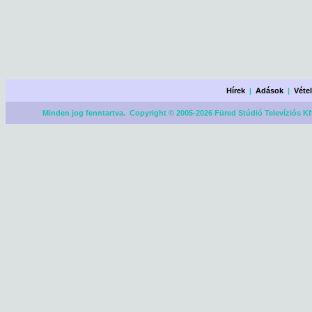
Hírek
|
Adások
|
Véte
Minden jog fenntartva. Copyright © 2005-2026 Füred Stúdió Televíziós Kf