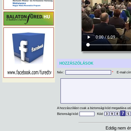
HOZZÁSZÓLÁSOK
Név:
*
E-mail cí
A hozzászólást csak a biztonsági kód megadása után
7
Biztonsági kód:
Kód:
3
9
8
5
Eddig nem ér