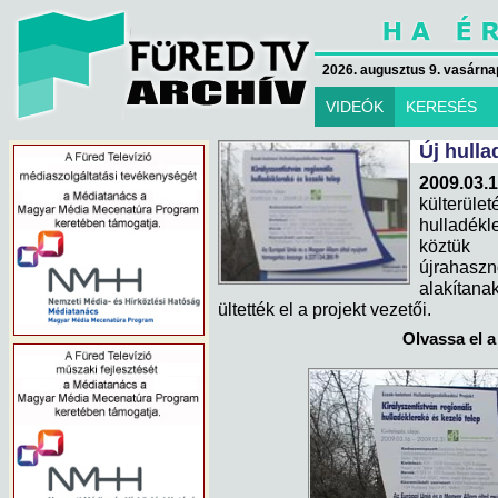
2026. augusztus 9. vasárna
VIDEÓK
KERESÉS
Új hulla
2009.03.
külterü
hulladékl
köztük
újrahasz
alakítan
ültették el a projekt vezetői.
Olvassa el a