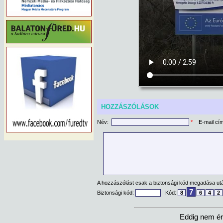
HOZZÁSZÓLÁSOK
Név:
*
E-mail cí
A hozzászólást csak a biztonsági kód megadása után
7
Biztonsági kód:
Kód:
8
6
4
2
Eddig nem ér