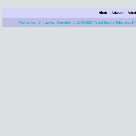
Hírek
|
Adások
|
Véte
Minden jog fenntartva. Copyright © 2005-2026 Füred Stúdió Televíziós Kf