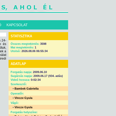
Ó
KAPCSOLAT
STATISZTIKA
 24-
e és
Összes megtekintés:
3598
dtuk,
Mai megtekintés:
1
ek a
Utolsó:
2026.08.06 06:55:34
álat
redi
ADATLAP
Forgatás napja:
2009.06.10
Sugárzás napja:
2009.06.17 (934. adás)
Videó hossza:
0:02:34
Szerkesztő:
•
Bambek Gabriella
Operatőr:
•
Vincze Gyula
Vágó:
•
Vincze Gyula
Forgatás helyszíne: