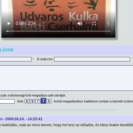
ÓLÁSOK
*
E-mail cím:
csak a biztonsági kód megadása után tároljuk.
7
Kód:
6
9
7
5
A kód megadásához kattintson sorban a kiemelt számo
an - 2009.06.24. - 14:25:41
tudósítás, csak az nincs benne, hogy hol lesz az előadás, és hány órakor kezdődi