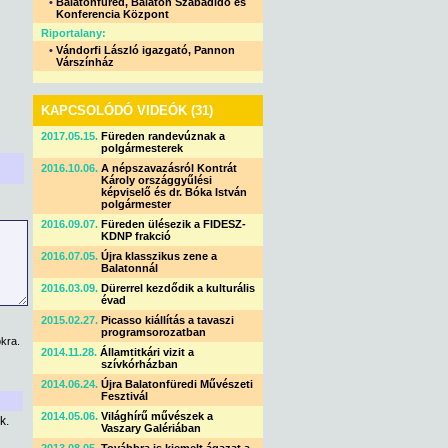
•
Balatonfüred, Balaton Szabadidő és
Konferencia Központ
Riportalany:
•
Vándorfi László igazgató, Pannon
Várszínház
KAPCSOLÓDÓ VIDEÓK (31)
2017.05.15.
Füreden randevúznak a
polgármesterek
2016.10.06.
A népszavazásról Kontrát
Károly országgyűlési
képviselő és dr. Bóka István
polgármester
2016.09.07.
Füreden ülésezik a FIDESZ-
KDNP frakció
2016.07.05.
Újra klasszikus zene a
Balatonnál
2016.03.09.
Dürerrel kezdődik a kulturális
évad
2015.02.27.
Picasso kiállítás a tavaszi
programsorozatban
kra.
2014.11.28.
Államtitkári vizit a
szívkórházban
2014.06.24.
Újra Balatonfüredi Művészeti
Fesztivál
2014.05.06.
Világhírű művészek a
k.
Vaszary Galériában