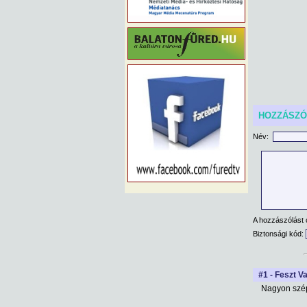
HOZZÁSZ
Név:
A hozzászólást 
Biztonsági kód:
#1 - Feszt V
Nagyon szép 