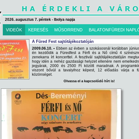
2026. augusztus 7. péntek - Ibolya napja
VIDEÓK
KERESÉS
MŰSORREND
BALATONFÜREDI NAPL
A Füred Fest sajtótájékoztatóján
2009.06.10. •
Ebben az évben a szokásosnál korábban június
én kezdődik a Füredfest a Férfi és a Nő című 4 színészr
zenekarra írt koncerttel. A fesztivál sajtótájékoztatóján megtu
hogy idén a nehéz gazdasági helyzet ellenére nem emelkedn
jegyárak, 2000 és 2500 Ft között maradnak. A programkín
viszont bővül a tavalyihoz képest, 12 előadás várja a fü
közönséget.
Olvassa el a kapcsolódó hírt is!