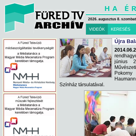
2026. augusztus 8. szombat 
VIDEÓK
KERESÉS
Újra Bal
2014.06.
rendhagyó
június 2
Művészeti
Pokorny 
Haumann M
Színház társulatával.