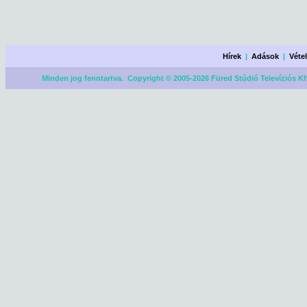
Hírek
|
Adások
|
Véte
Minden jog fenntartva. Copyright © 2005-2026 Füred Stúdió Televíziós Kf