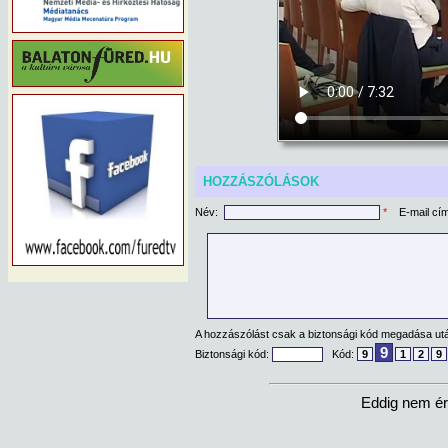
HOZZÁSZÓLÁSOK
Név:
*
E-mail cí
A hozzászólást csak a biztonsági kód megadása után
9
Biztonsági kód:
Kód:
9
1
2
9
Eddig nem ér