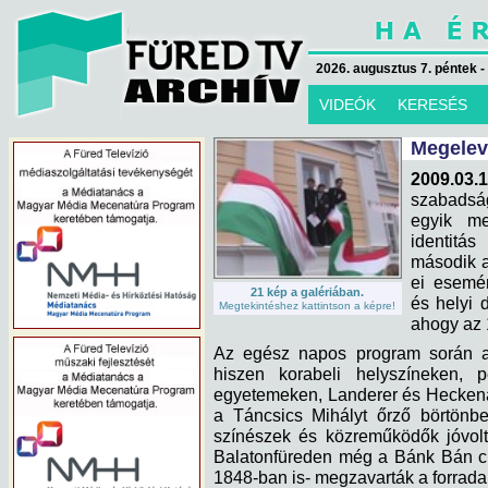
2026. augusztus 7. péntek -
VIDEÓK
KERESÉS
Megelev
2009.03.1
szabadsá
egyik me
identitá
második a
ei esemé
21 kép a galériában.
és helyi 
Megtekintéshez kattintson a képre!
ahogy az 
Az egész napos program során a 
hiszen korabeli helyszíneken, 
egyetemeken, Landerer és Hecken
a Táncsics Mihályt őrző börtönbe
színészek és közreműködők jóvoltá
Balatonfüreden még a Bánk Bán cí
1848-ban is- megzavarták a forrad