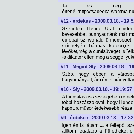
Ja és még valami:..
értené..:http://tsabeeka.wamma.
#12 - érdekes - 2009.03.18. - 19:
Szerintem Hende Urat mindenki
kevesebbet punnyadnánk már mo
európai színvonalú ünnepséget 
színhelyén hármas kordon,és
lévőket,még a cumisüveget is "elko
-a diktátor ellen,még a segge lyu
#11 - Megint Sly - 2009.03.18. - 1
Szép, hogy ebben a városba
hagyományait, ám én is hiányolta
#10 - Sly - 2009.03.18. - 19:19:57
A tudósítás összességében remek,
többi hozzászólóval, hogy Hende
kapott a műsor érdekesebb részei
#9 - érdekes - 2009.03.18. - 17:32
Igen én is láttam......a fellépő, 
állítom legalább a Füredieket é