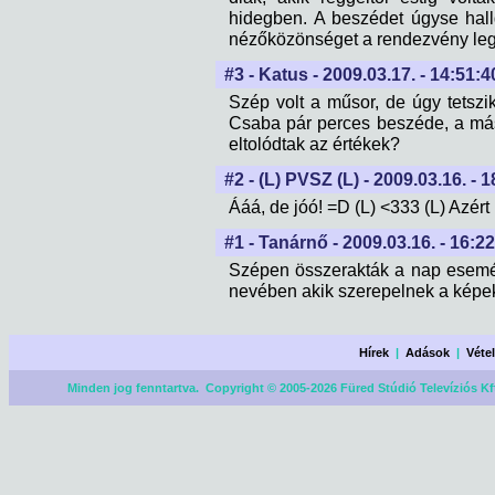
hidegben. A beszédet úgyse hallg
nézőközönséget a rendezvény legjo
#3 - Katus - 2009.03.17. - 14:51:4
Szép volt a műsor, de úgy tetsz
Csaba pár perces beszéde, a mási
eltolódtak az értékek?
#2 - (L) PVSZ (L) - 2009.03.16. - 
Ááá, de jóó! =D (L) <333 (L) Azér
#1 - Tanárnő - 2009.03.16. - 16:2
Szépen összerakták a nap esemé
nevében akik szerepelnek a képe
Hírek
|
Adások
|
Véte
Minden jog fenntartva. Copyright © 2005-2026 Füred Stúdió Televíziós Kf