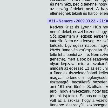
és nem nézi, pedig tehetné, hogy
az ország érdekét nézi. A haza
ellenségnek tekinti és harcol ellen
#31 - Nemere - 2009.03.22. - 21:3
Kedves Krisz és LyAnn HCs hova
nem érdekel, és azt hiszem, hogy
Sőt, szerintem a legtöbb ember 
tartozik. Nem ez a lényeg. Az szám
tartozik. Egy egész napos, nagy
közös ünneplés csúcspontján fős
tette fel a pontot az i-re. Nem sz
(lehetne), mert a sok belezagyvál
olyan képzavar mint a ’ szakadé
minősíti az egészet. Ez az esti ün
a fürediek tiszteletadásáról kelle
magyar történelem legfényesebb
tisztaságról, becsületről, önzetle
ami 161 éve történt. Szólhatott v
arról, hogy emlékezünk, hogy tiszt
(értünk is) tettek. Sajnos nem íg
volt az a szokás, hogy a vezetők
ünnepre összegyűlt közönségnek 