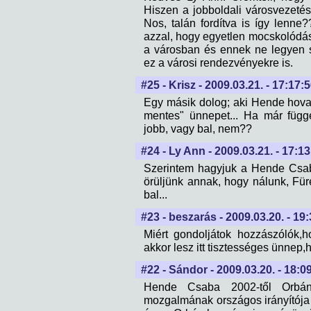
Hiszen a jobboldali városvezetés
Nos, talán fordítva is így lenne?
azzal, hogy egyetlen mocskolódá
a városban és ennek ne legyen 
ez a városi rendezvényekre is.
#25 - Krisz - 2009.03.21. - 17:17:
Egy másik dolog; aki Hende hova-ta
mentes" ünnepet... Ha már függ
jobb, vagy bal, nem??
#24 - Ly Ann - 2009.03.21. - 17:1
Szerintem hagyjuk a Hende Csab
örüljünk annak, hogy nálunk, Fü
bal...
#23 - beszarás - 2009.03.20. - 19
Miért gondoljátok hozzászólók
akkor lesz itt tisztességes ünnep
#22 - Sándor - 2009.03.20. - 18:0
Hende Csaba 2002-től Orbán 
mozgalmának országos irányítója