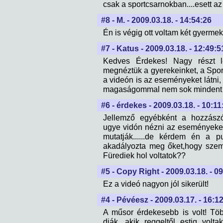
csak a sportcsarnokban....esett a
#8 - M. - 2009.03.18. - 14:54:26
Én is végig ott voltam két gyerme
#7 - Katus - 2009.03.18. - 12:49:5
Kedves Érdekes! Nagy részt le
megnéztük a gyerekeinket, a Sport
a videón is az eseményeket látni,
magaságommal nem sok mindent l
#6 - érdekes - 2009.03.18. - 10:11
Jellemző egyébként a hozzászól
ugye vidón nézni az eseményeket
mutatják......de kérdem én a p
akadályozta meg őket,hogy sze
Fürediek hol voltatok??
#5 - Copy Right - 2009.03.18. - 0
Ez a videó nagyon jól sikerült!
#4 - Pévéesz - 2009.03.17. - 16:1
A műsor érdekesebb is volt! Tö
diák, akik reggeltől estig vol