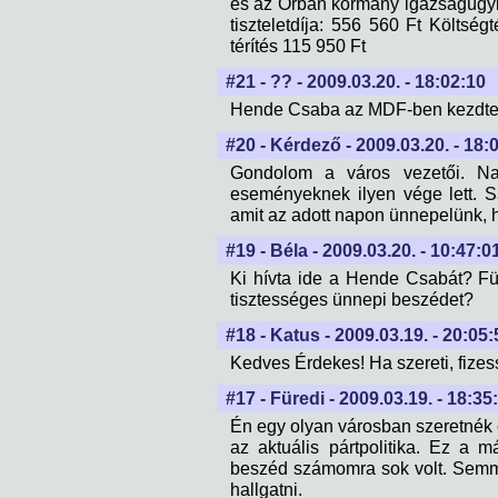
és az Orbán kormány igazságügyi mi
tiszteletdíja: 556 560 Ft Költség
térítés 115 950 Ft
#21 - ?? - 2009.03.20. - 18:02:10
Hende Csaba az MDF-ben kezdte 
#20 - Kérdező - 2009.03.20. - 18:
Gondolom a város vezetői. Na
eseményeknek ilyen vége lett. S
amit az adott napon ünnepelünk, h
#19 - Béla - 2009.03.20. - 10:47:0
Ki hívta ide a Hende Csabát? F
tisztességes ünnepi beszédet?
#18 - Katus - 2009.03.19. - 20:05:
Kedves Érdekes! Ha szereti, fizes
#17 - Füredi - 2009.03.19. - 18:35
Én egy olyan városban szeretnék é
az aktuális pártpolitika. Ez a 
beszéd számomra sok volt. Semm
hallgatni.