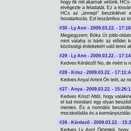
hogy ők mit akarnak velünk. HCs-
elvégezte a feladatát. Ez a kisvá
HCs az „ünnepi” beszédével e
hovatartozás. Ezt leszámítva az ü
#30 - Ly Ann - 2009.03.22. - 17:1
Megjegyzem; Bóka Úr jobb-oldalon 
mint valaha is bárki az elődei k
közösségi érdekekért való tenni a
#29 - Ly Ann - 2009.03.22. - 17:1
Kedves Kérdező! No, de miért is ne
#28 - Krisz - 2009.03.22. - 17:11:4
Kedves Anya! Amint Ön leírt, az ne
#27 - Anya - 2009.03.22. - 15:26:
Kedves Krisz! Attól, hogy valakine
el tud mondani egy olyan beszéde
mentes. És a normális beszédbe
mocskolódás és a kormányszidás.
#26 - Kérdező - 2009.03.22. - 15:
Kedves Ly Ann! Örömteli, hogy 