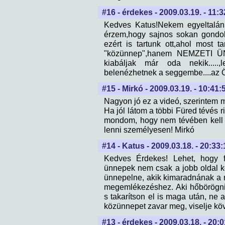
#16 - érdekes - 2009.03.19. - 11:
Kedves Katus!Nekem egyeltalán 
érzem,hogy sajnos sokan gondol
ezért is tartunk ott,ahol most t
"közünnep",hanem NEMZETI ÜNN
kiabáljak már oda nekik.....,
belenézhetnek a seggembe....az
#15 - Mirkó - 2009.03.19. - 10:41:
Nagyon jó ez a videó, szerintem 
Ha jól látom a többi Füred tévés r
mondom, hogy nem tévében kell v
lenni személyesen! Mirkó
#14 - Katus - 2009.03.18. - 20:33:
Kedves Érdekes! Lehet, hogy f
ünnepek nem csak a jobb oldal k
ünnepelne, akik kimaradnának a
megemlékezéshez. Aki hőbörögni
s takarítson el is maga után, ne
közünnepet zavar meg, viselje kö
#13 - érdekes - 2009.03.18. - 20: