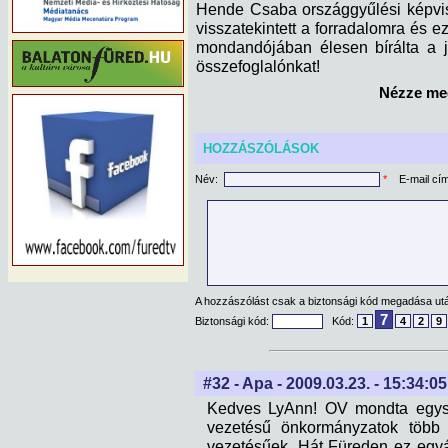
Hende Csaba országgyűlési képvis
visszatekintett a forradalomra és ez
mondandójában élesen bírálta a 
összefoglalónkat!
Nézze meg
HOZZÁSZÓLÁSOK
Név:
*
E-mail cí
A hozzászólást csak a biztonsági kód megadása után
7
Biztonsági kód:
Kód:
1
4
2
9
#32 - Apa - 2009.03.23. - 15:34:05
Kedves LyAnn! OV mondta egysze
vezetésű önkormányzatok több 
vezetésűek. Hát Füreden ez egyál