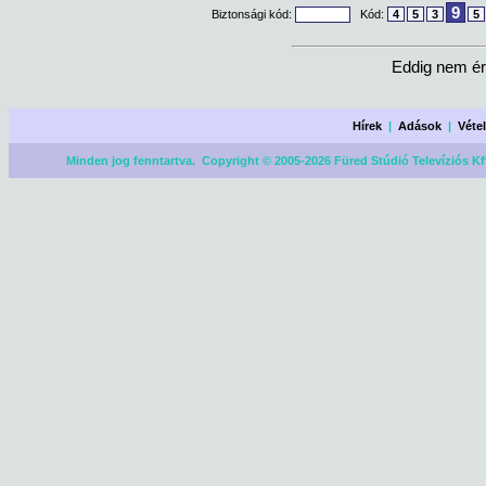
9
Biztonsági kód:
Kód:
4
5
3
5
Eddig nem ér
Hírek
|
Adások
|
Véte
Minden jog fenntartva. Copyright © 2005-2026 Füred Stúdió Televíziós Kf