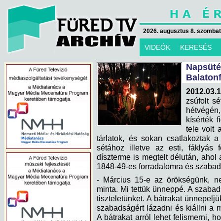
2026. augusztus 8. szombat 
VIDEÓK
KERESÉS
Napsü
Balaton
2012.03.1
zsúfolt s
hétvégén,
kísérték 
tele volt
tárlatok, és sokan csatlakoztak 
sétához illetve az esti, fáklyás
díszterme is megtelt délután, aho
1848-49-es forradalomra és szabad
- Március 15-e az örökségünk, n
minta. Mi tettük ünneppé. A szabad
tiszteletünket. A bátrakat ünnepel
szabadságért lázadni és kiállni a 
A bátrakat arról lehet felismerni, h