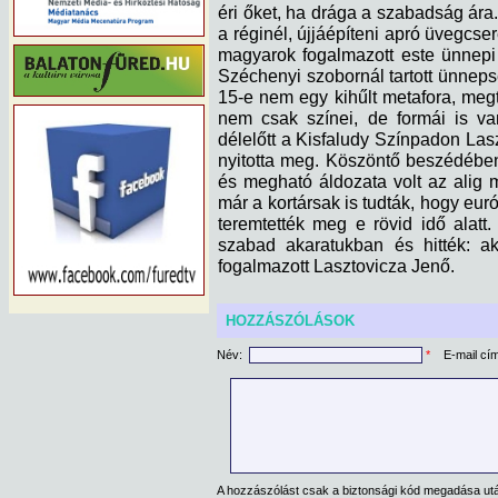
éri őket, ha drága a szabadság ára.
a réginél, újjáépíteni apró üvegcs
magyarok fogalmazott este ünnepi
Széchenyi szobornál tartott ünneps
15-e nem egy kihűlt metafora, meg
nem csak színei, de formái is 
délelőtt a Kisfaludy Színpadon La
nyitotta meg. Köszöntő beszédébe
és megható áldozata volt az alig 
már a kortársak is tudták, hogy eur
teremtették meg e rövid idő alatt. 
szabad akaratukban és hitték: ak
fogalmazott Lasztovicza Jenő.
HOZZÁSZÓLÁSOK
Név:
*
E-mail cí
A hozzászólást csak a biztonsági kód megadása után