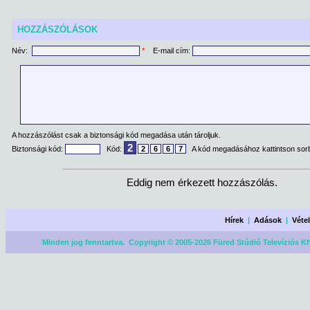
HOZZÁSZÓLÁSOK
Név:
*
E-mail cím:
A hozzászólást csak a biztonsági kód megadása után tároljuk.
2
Biztonsági kód:
Kód:
2
6
6
7
A kód megadásához kattintson sorb
Eddig nem érkezett hozzászólás.
Hírek
|
Adások
|
Véte
Minden jog fenntartva. Copyright © 2005-2026 Füred Stúdió Televíziós Kf