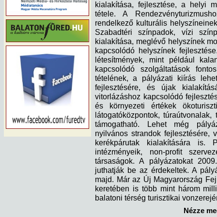
kialakítása, fejlesztése, a hely
tétele. A Rendezvényturizmushoz
rendelkező kulturális helyszíneinek
Szabadtéri színpadok, vízi szí
kialakítása, meglévő helyszínek m
kapcsolódó helyszínek fejlesztés
létesítmények, mint például kala
kapcsolódó szolgáltatások fonto
tételének, a pályázati kiírás le
fejlesztésére, és újak kialakítá
vitorlázáshoz kapcsolódó fejlesztés
és környezeti értékek ökoturiszt
látogatóközpontok, túraútvonalak, 
támogatható. Lehet még pályázn
nyilvános strandok fejlesztésére, v
kerékpárutak kialakítására is. 
intézményeik, non-profit szerve
társaságok. A pályázatokat 2009
juthatják be az érdekeltek. A pály
majd. Már az Új Magyarország Fej
keretében is több mint három milli
balatoni térség turisztikai vonzerej
Nézze meg