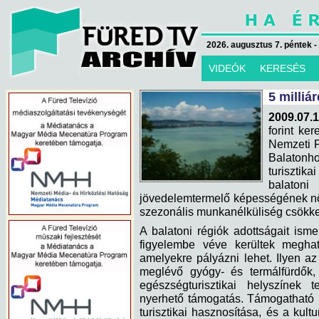
2026. augusztus 7. péntek -
VIDEÓK
KERESÉS
5 milliá
2009.07.1
forint ker
Nemzeti F
Balatonho
turisztika
balatoni
jövedelemtermelő képességének növ
szezonális munkanélküliség csökk
A balatoni régiók adottságait isme
figyelembe véve kerültek megha
amelyekre pályázni lehet. Ilyen 
meglévő gyógy- és termálfürdők,
egészségturisztikai helyszínek t
nyerhető támogatás. Támogatható 
turisztikai hasznosítása, és a kul