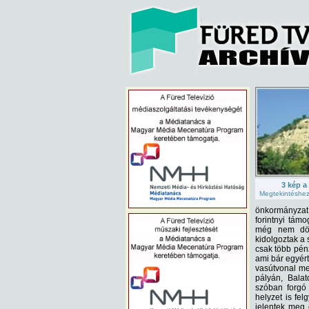
3 kép a
Megtekintéshez 
önkormányzat 
forintnyi tám
még nem dönt
kidolgoztak a 
csak több pén
ami bár egyért
vasútvonal me
pályán, Balat
szóban forgó
helyzet is fe
jelentek meg 