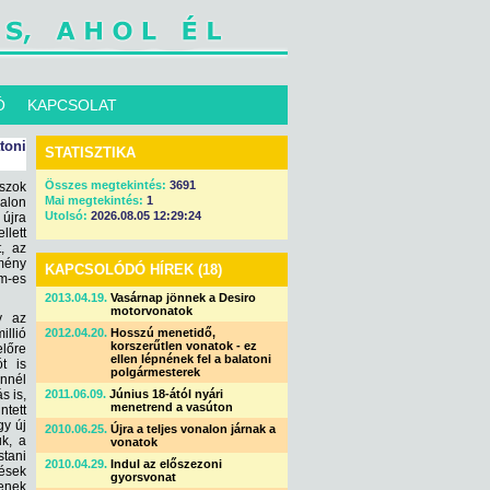
Ó
KAPCSOLAT
toni
STATISZTIKA
Összes megtekintés:
3691
uszok
Mai megtekintés:
1
nalon
Utolsó:
2026.08.05 12:29:24
 újra
lett
t, az
lmény
KAPCSOLÓDÓ HÍREK (18)
cm-es
2013.04.19.
Vasárnap jönnek a Desiro
motorvonatok
y az
illió
2012.04.20.
Hosszú menetidő,
korszerűtlen vonatok - ez
előre
ellen lépnének fel a balatoni
t is
polgármesterek
ennél
s is,
2011.06.09.
Június 18-ától nyári
menetrend a vasúton
ntett
gy új
2010.06.25.
Újra a teljes vonalon járnak a
uk, a
vonatok
tani
2010.04.29.
Indul az előszezoni
dések
gyorsvonat
senek