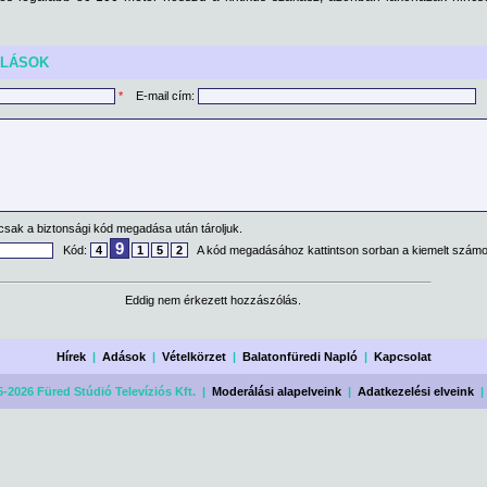
ÓLÁSOK
*
E-mail cím:
csak a biztonsági kód megadása után tároljuk.
9
Kód:
4
1
5
2
A kód megadásához kattintson sorban a kiemelt számo
Eddig nem érkezett hozzászólás.
Hírek
|
Adások
|
Vételkörzet
|
Balatonfüredi Napló
|
Kapcsolat
-2026 Füred Stúdió Televíziós Kft. |
Moderálási alapelveink
|
Adatkezelési elveink
|