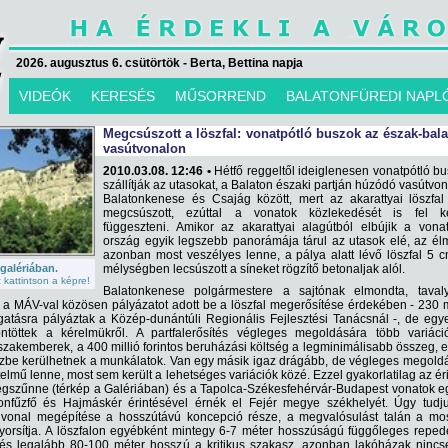
2026. augusztus 6. csütörtök - Berta, Bettina napja
VIDEÓK
KERESÉS
MŰSORREND
BALATONFÜREDI NAPL
Megcsúszott a löszfal: vonatpótló buszok az észak-bala
vasútvonalon
2010.03.08. 12:46 •
Hétfő reggeltől ideiglenesen vonatpótló b
szállítják az utasokat, a Balaton északi partján húzódó vasútvo
Balatonkenese és Csajág között, mert az akarattyai löszfal
megcsúszott, ezúttal a vonatok közlekedését is fel kel
függeszteni. Amikor az akarattyai alagútból elbújik a vona
ország egyik legszebb panorámája tárul az utasok elé, az é
azonban most veszélyes lenne, a pálya alatt lévő löszfal 5 
 galériában.
mélységben lecsúszott a síneket rögzítő betonaljak alól.
kattintson a képre!
Balatonkenese polgármestere a sajtónak elmondta, taval
a MÁV-val közösen pályázatot adott be a löszfal megerősítése érdekében - 230 m
ogatásra pályáztak a Közép-dunántúli Regionális Fejlesztési Tanácsnál -, de egy
öttek a kérelmükről. A partfalerősítés végleges megoldására több variáció
szakemberek, a 400 millió forintos beruházási költség a legminimálisabb összeg, 
zbe kerülhetnek a munkálatok. Van egy másik igaz drágább, de végleges megoldá
elmű lenne, most sem került a lehetséges variációk közé. Ezzel gyakorlatilag az éri
gszűnne (térkép a Galériában) és a Tapolca-Székesfehérvár-Budapest vonatok e
onfűzfő és Hajmáskér érintésével érnék el Fejér megye székhelyét. Úgy tudj
 vonal megépítése a hosszútávú koncepció része, a megvalósulást talán a mos
lgyorsítja. A löszfalon egyébként mintegy 6-7 méter hosszúságú függőleges repe
és legalább 80-100 méter hosszú a kritikus szakasz, azonban lakóházak ninc