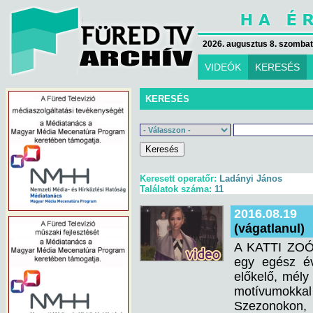
2026. augusztus 8. szombat 
VIDEÓK
KERESÉS
KERESÉS
Keresett operatőr:
Ladányi János
Találatok száma:
11
2016.08.19
(vágatlanul)
A KATTI ZOÓB
egy egész év
előkelő, mély
motívumokkal 
Szezonokon, 