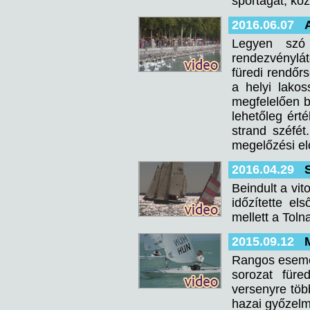
sportágat, kö
2016.06.07
Legyen szó 
rendezvénylát
füredi rendőr
a helyi lakos
megfelelően be
lehetőleg ért
strand széfét
megelőzési el
2016.04.29
Beindult a vi
időzítette e
mellett a Toln
2015.09.12
Rangos esemén
sorozat füre
versenyre töb
hazai győzelm