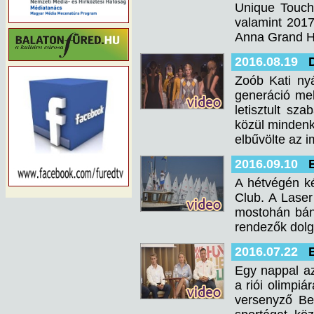
Unique Touch,
valamint 2017-
Anna Grand Ho
2016.08.19
Zoób Kati ny
generáció mel
letisztult sz
közül mindenki
elbűvölte az 
2016.09.10
A hétvégén ké
Club. A Laser
mostohán bánt
rendezők dolg
2016.07.22
Egy nappal az
a riói olimpiá
versenyző Be