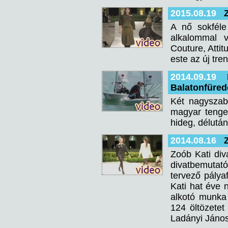
2015.08.19
A nő sokféle
alkalommal v
Couture, Attit
este az új tre
2014.09.19
Balatonfüre
Két nagyszab
magyar tenge
hideg, délután
2014.08.16
Zoób Kati div
divatbemutat
tervező pálya
Kati hat éve 
alkotó munka
124 öltözetet
Ladányi János