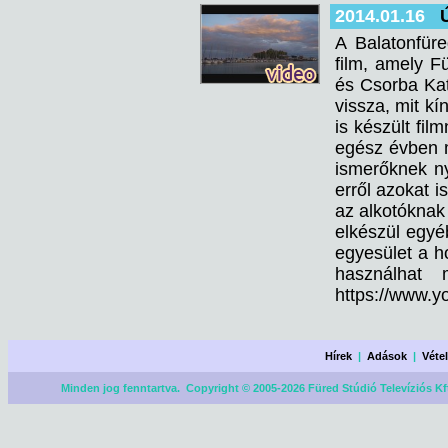
2014.01.16
A Balatonfüre
film, amely Fü
és Csorba Kat
vissza, mit kí
is készült fil
egész évben m
ismerőknek ny
erről azokat i
az alkotóknak 
elkészül egyéb
egyesület a h
használhat
https://www.
Hírek
|
Adások
|
Véte
Minden jog fenntartva. Copyright © 2005-2026 Füred Stúdió Televíziós Kf