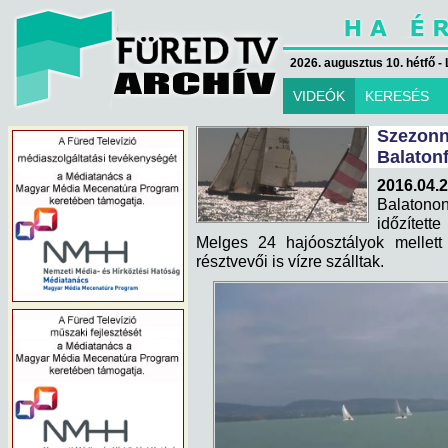
2026. augusztus 10. hétfő - 
VIDEÓK
KERESÉS
Szezo
Balaton
2016.04.2
Balatono
időzített
Melges 24 hajóosztályok mellet
résztvevői is vízre szálltak.