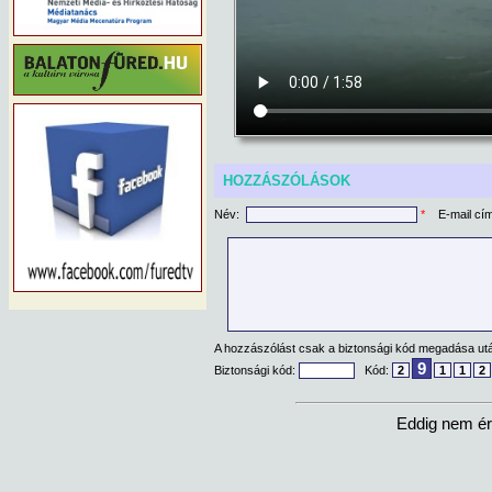
HOZZÁSZÓLÁSOK
Név:
*
E-mail cí
A hozzászólást csak a biztonsági kód megadása után
9
Biztonsági kód:
Kód:
2
1
1
2
Eddig nem ér