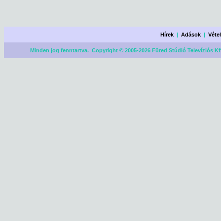
Hírek
|
Adások
|
Véte
Minden jog fenntartva. Copyright © 2005-2026 Füred Stúdió Televíziós Kf