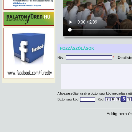
HOZZÁSZÓLÁSOK
Név:
*
E-mail cí
A hozzászólást csak a biztonsági kód megadása után
5
Biztonsági kód:
Kód:
7
6
9
9
Eddig nem ér