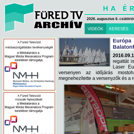
2026. augusztus 6. csütörtök
VIDEÓK
KERESÉS
Európ
Balaton
2016.09.1
regattát 
Laser Eu
versenyen az időjárás mostoh
megnehezítette a versenyzők és a r