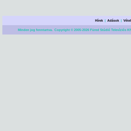
Hírek
|
Adások
|
Véte
Minden jog fenntartva. Copyright © 2005-2026 Füred Stúdió Televíziós Kf