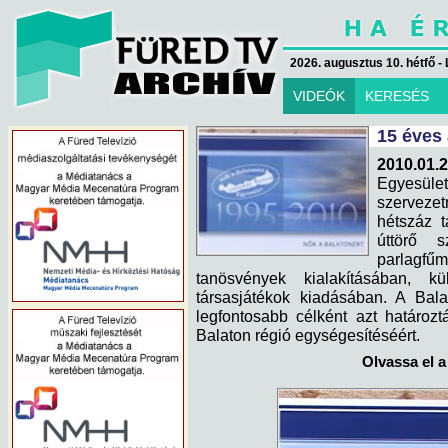
2026. augusztus 10. hétfő - 
VIDEÓK
KERESÉS
15 éves 
2010.01.2
Egyesül
szervezet
hétszáz t
úttörő s
parlagfű
tanösvények kialakításában, k
társasjátékok kiadásában. A Bala
legfontosabb célként azt határoz
Balaton régió egységesítéséért.
Olvassa el a