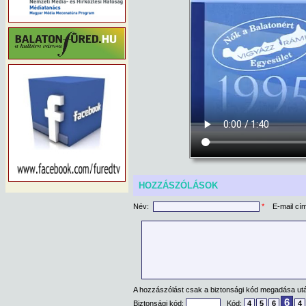
HOZZÁSZÓLÁSOK
Név:
*
E-mail cí
A hozzászólást csak a biztonsági kód megadása után
6
Biztonsági kód:
Kód:
4
5
6
4