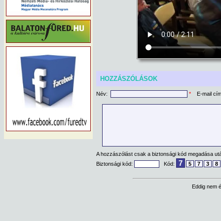
HOZZÁSZÓLÁSOK
Név:
*
E-mail cí
A hozzászólást csak a biztonsági kód megadása után
7
Biztonsági kód:
Kód:
5
7
3
8
Eddig nem é