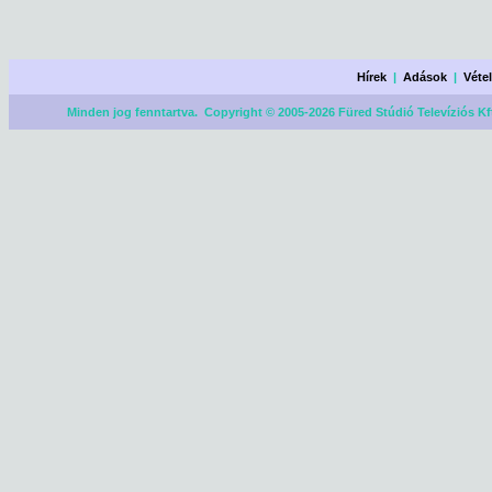
Hírek
|
Adások
|
Véte
Minden jog fenntartva. Copyright © 2005-2026 Füred Stúdió Televíziós Kf