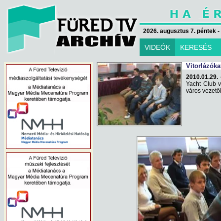
2026. augusztus 7. péntek -
VIDEÓK
KERESÉS
Vitorlázóka
2010.01.29. 
Yacht Club v
város vezetői