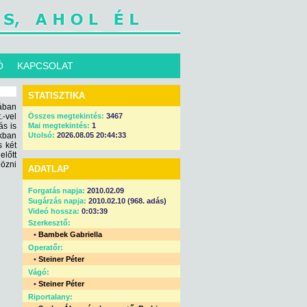
Ó
KAPCSOLAT
STATISZTIKA
ában
.-vel
Összes megtekintés:
3467
ás is
Mai megtekintés:
1
ákban
Utolsó:
2026.08.05 20:44:33
s két
lőtt
nözni
ADATLAP
Forgatás napja:
2010.02.09
Sugárzás napja:
2010.02.10 (968. adás)
Videó hossza:
0:03:39
Szerkesztő:
•
Bambek Gabriella
Operatőr:
•
Steiner Péter
Vágó:
•
Steiner Péter
Riportalany: