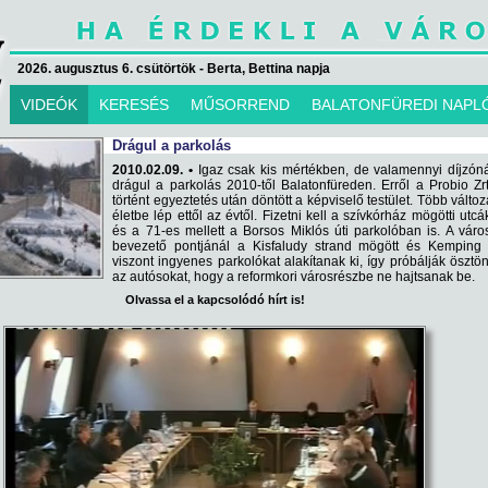
2026. augusztus 6. csütörtök - Berta, Bettina napja
VIDEÓK
KERESÉS
MŰSORREND
BALATONFÜREDI NAPL
Drágul a parkolás
2010.02.09. •
Igaz csak kis mértékben, de valamennyi díjzón
drágul a parkolás 2010-től Balatonfüreden. Erről a Probio Zrt
történt egyeztetés után döntött a képviselő testület. Több változ
életbe lép ettől az évtől. Fizetni kell a szívkórház mögötti utc
és a 71-es mellett a Borsos Miklós úti parkolóban is. A váro
bevezető pontjánál a Kisfaludy strand mögött és Kemping e
viszont ingyenes parkolókat alakítanak ki, így próbálják ösztö
az autósokat, hogy a reformkori városrészbe ne hajtsanak be.
Olvassa el a kapcsolódó hírt is!