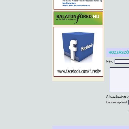
HOZZÁSZ
Név:
A hozzászólást 
Biztonsági kód: