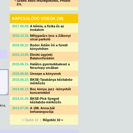
•
Szeles Ákos részlegvezető, Probio
Zrt.
KAPCSOLÓDÓ VIDEÓK (38)
2017.06.09.
A kémia, a fizika és az
irodalom
2016.10.10.
Mélygarázs lesz a Zákonyi
utcai parkoló
2016.06.10.
Bodor Ádám író a füredi
könyvhéten
2015.10.09.
Elnöki ügy(ek)
Balatonfüreden
2015.06.15.
Halálos gyermekbaleset a
Noszlopy utcában
2015.06.06.
Ünnepe a könyvnek
2015.05.10.
BKSE-Tatabánya kézilabda-
mérkőzés
2014.06.13.
Bor, könyv, jazz -könyvhét
koncertekkel
2014.01.29.
BKSE-Pick Szeged
kézilabda-mérkőzés
kra.
2013.07.08.
A 188. Anna-bál
beharangozója
< Újabb 10 |
Régebbi 10 >