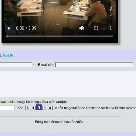
ÓLÁSOK
*
E-mail cím:
csak a biztonsági kód megadása után tároljuk.
4
Kód:
8
4
9
8
A kód megadásához kattintson sorban a kiemelt számo
Eddig nem érkezett hozzászólás.