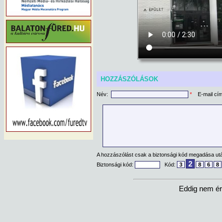
HOZZÁSZÓLÁSOK
Név:
*
E-mail cí
A hozzászólást csak a biztonsági kód megadása után
2
Biztonsági kód:
Kód:
3
8
6
8
Eddig nem ér