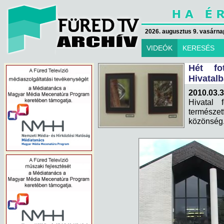
2026. augusztus 9. vasárna
VIDEÓK
KERESÉS
Hét fo
Hivatal
2010.03.3
Hivatal f
természet
közönség