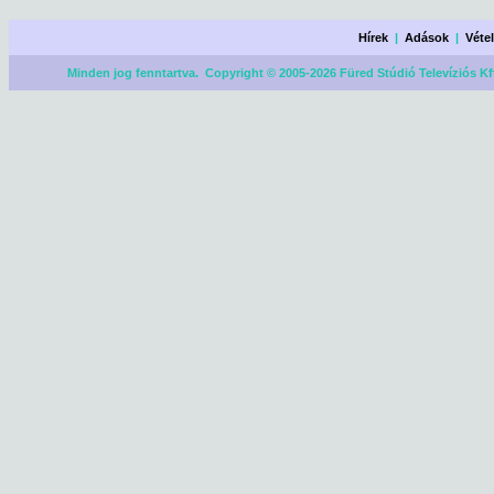
Hírek
|
Adások
|
Véte
Minden jog fenntartva. Copyright © 2005-2026 Füred Stúdió Televíziós Kf