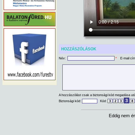
HOZZÁSZÓLÁSOK
Név:
*
E-mail cí
A hozzászólást csak a biztonsági kód megadása után
3
Biztonsági kód:
Kód:
3
2
3
8
Eddig nem ér