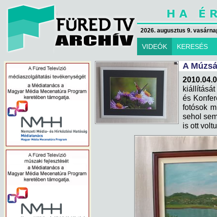
2026. augusztus 9. vasárna
VIDEÓK
KERESÉS
A Múzsák
2010.04.0
kiállítás
és Konfer
fotósok m
sehol sem
is ott volt