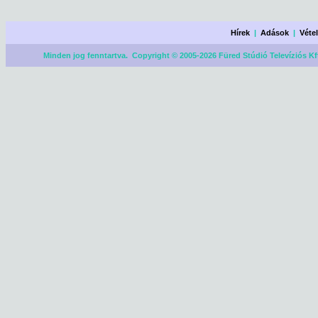
Hírek
|
Adások
|
Véte
Minden jog fenntartva. Copyright © 2005-2026 Füred Stúdió Televíziós Kf