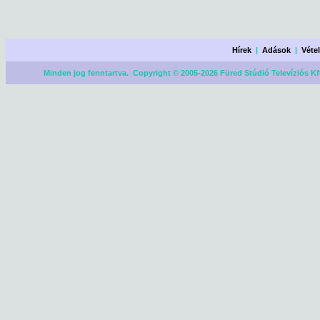
Hírek
|
Adások
|
Véte
Minden jog fenntartva. Copyright © 2005-2026 Füred Stúdió Televíziós Kf