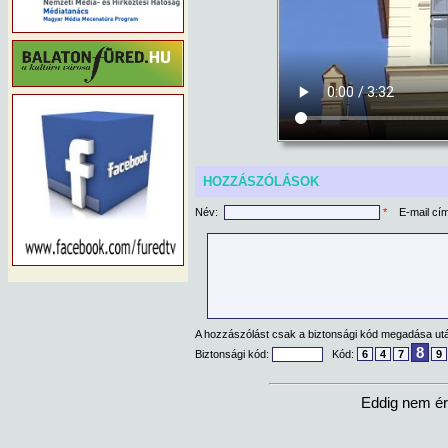
HOZZÁSZÓLÁSOK
Név:
*
E-mail cí
A hozzászólást csak a biztonsági kód megadása után
8
Biztonsági kód:
Kód:
6
4
7
9
Eddig nem ér