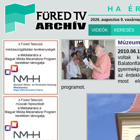
2026. augusztus 9. vasárna
VIDEÓK
KERESÉS
Múzeumo
2010.06.1
voltak 
Balatonfü
gyermekpr
az érdek
most el
programot.