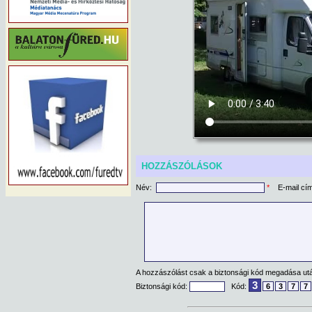
HOZZÁSZÓLÁSOK
Név:
*
E-mail cí
A hozzászólást csak a biztonsági kód megadása után
3
Biztonsági kód:
Kód:
6
3
7
7