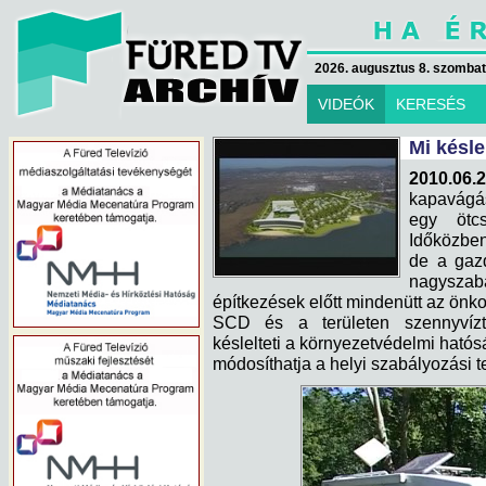
2026. augusztus 8. szombat 
VIDEÓK
KERESÉS
Mi késle
2010.06.2
kapavágás
egy ötcs
Időközben
de a gazd
nagyszab
építkezések előtt mindenütt az ön
SCD és a területen szennyvízt
késlelteti a környezetvédelmi hatós
módosíthatja a helyi szabályozási te