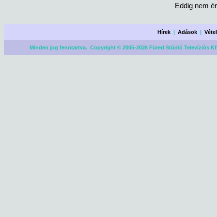
Eddig nem ér
Hírek
|
Adások
|
Véte
Minden jog fenntartva. Copyright © 2005-2026 Füred Stúdió Televíziós Kf