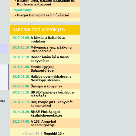
•
Balatonfüred, Balaton Szabadidő és
Konferencia Központ
Riportalany:
•
Gregor Bernadett színművésznő
KAPCSOLÓDÓ VIDEÓK (38)
2017.06.09.
A kémia, a fizika és az
irodalom
2016.10.10.
Mélygarázs lesz a Zákonyi
utcai parkoló
2016.06.10.
Bodor Ádám író a füredi
könyvhéten
2015.10.09.
Elnöki ügy(ek)
Balatonfüreden
2015.06.15.
Halálos gyermekbaleset a
Noszlopy utcában
2015.06.06.
Ünnepe a könyvnek
2015.05.10.
BKSE-Tatabánya kézilabda-
mérkőzés
kra.
2014.06.13.
Bor, könyv, jazz -könyvhét
koncertekkel
2014.01.29.
BKSE-Pick Szeged
kézilabda-mérkőzés
2013.07.08.
A 188. Anna-bál
beharangozója
< Újabb 10 |
Régebbi 10 >