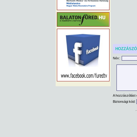
HOZZÁSZ
Név:
A hozzászólást 
Biztonsági kód: