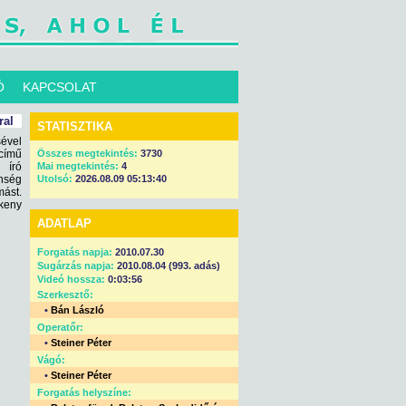
Ó
KAPCSOLAT
ral
STATISZTIKA
ével
 című
Összes megtekintés:
3730
 író
Mai megtekintés:
4
önség
Utolsó:
2026.08.09 05:13:40
mást.
ékeny
ADATLAP
Forgatás napja:
2010.07.30
Sugárzás napja:
2010.08.04 (993. adás)
Videó hossza:
0:03:56
Szerkesztő:
•
Bán László
Operatőr:
•
Steiner Péter
Vágó:
•
Steiner Péter
Forgatás helyszíne: