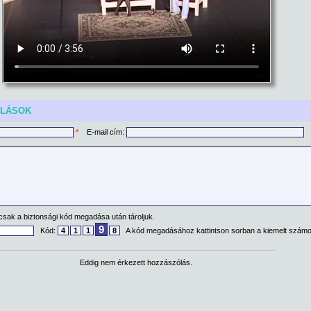
ÓLÁSOK
*
E-mail cím:
csak a biztonsági kód megadása után tároljuk.
9
Kód:
4
1
1
8
A kód megadásához kattintson sorban a kiemelt számo
Eddig nem érkezett hozzászólás.