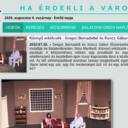
2026. augusztus 9. vasárnap - Emőd napja
VIDEÓK
KERESÉS
MŰSORREND
BALATONFÜREDI NAPL
Könnyű erkölcsök - Gregor Bernadettel és Koncz Gábor
2010.07.30. •
Gregor Bernadett és Koncz Gábor főszereplés
mutatták be Balatonfüreden, Nino Manfredi: Könnyű erkölcsök
darabját. A kétszemélyes műben egy prostituált és egy
véletlenszerű és kezdetben igen rossz kapcsolata tárul a köz
elé. Az idő előrehaladtával azonban lassan megkedvelik egy
Vajon lehet egy pár, egy ősi mesterséget űző nő és egy érz
író?