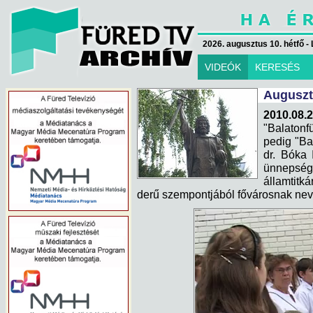
2026. augusztus 10. hétfő - 
VIDEÓK
KERESÉS
Auguszt
2010.08.
"Balatonf
pedig "Ba
dr. Bóka 
ünnepsé
államtit
derű szempontjából fővárosnak nev