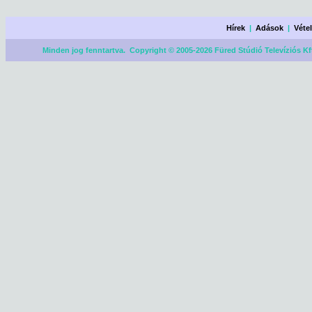
Hírek
|
Adások
|
Véte
Minden jog fenntartva. Copyright © 2005-2026 Füred Stúdió Televíziós Kf