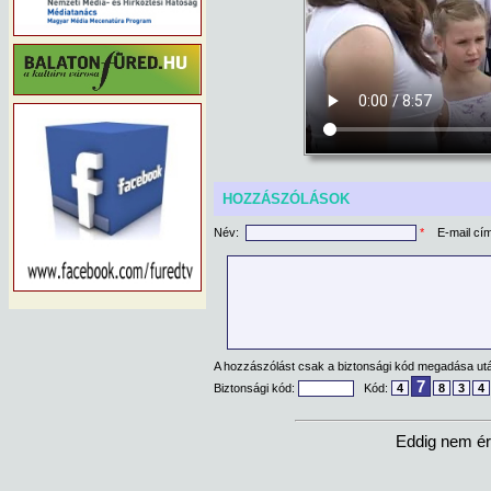
HOZZÁSZÓLÁSOK
Név:
*
E-mail cí
A hozzászólást csak a biztonsági kód megadása után
7
Biztonsági kód:
Kód:
4
8
3
4
Eddig nem ér