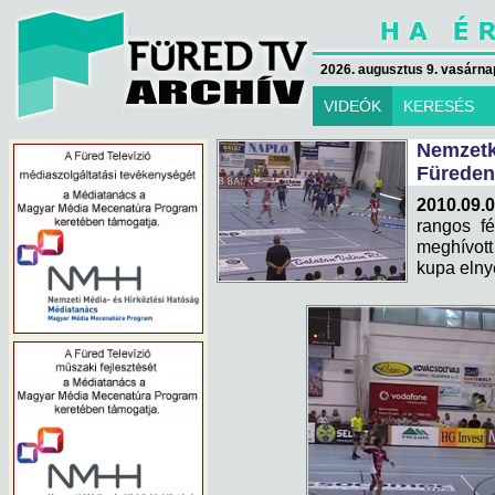
2026. augusztus 9. vasárna
VIDEÓK
KERESÉS
Nemzet
Füreden
2010.09.
rangos fé
meghívott
kupa elny