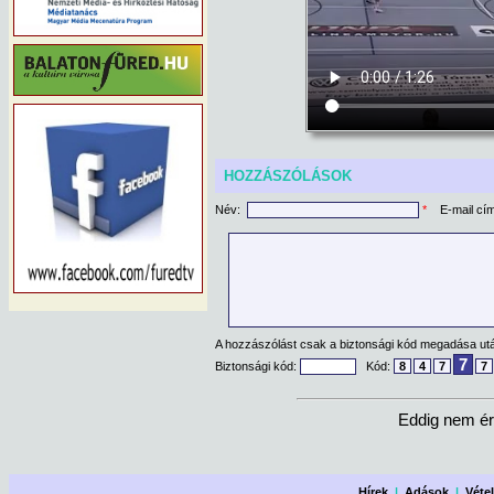
HOZZÁSZÓLÁSOK
Név:
*
E-mail cí
A hozzászólást csak a biztonsági kód megadása után
7
Biztonsági kód:
Kód:
8
4
7
7
Eddig nem ér
Hírek
|
Adások
|
Véte