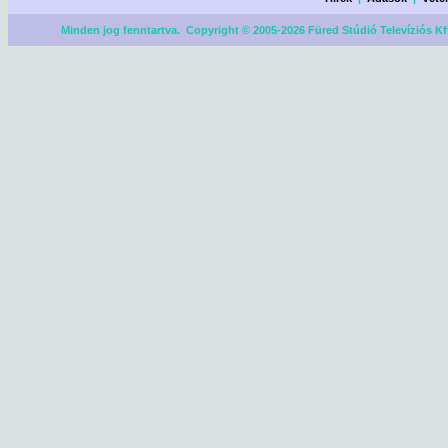
Minden jog fenntartva. Copyright © 2005-2026 Füred Stúdió Televíziós Kf