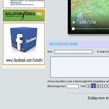
HOZZÁSZÓLÁSOK
Név:
*
E-mail cí
A hozzászólást csak a biztonsági kód megadása után
1
Biztonsági kód:
Kód:
2
8
1
3
Eddig nem ér