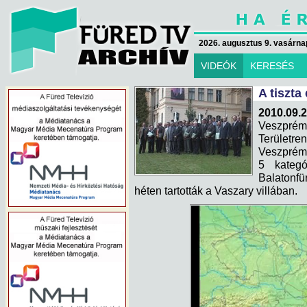
2026. augusztus 9. vasárna
VIDEÓK
KERESÉS
A tiszta
2010.09.2
Veszpré
Területre
Veszprém 
5 kategó
Balatonfü
héten tartották a Vaszary villában.