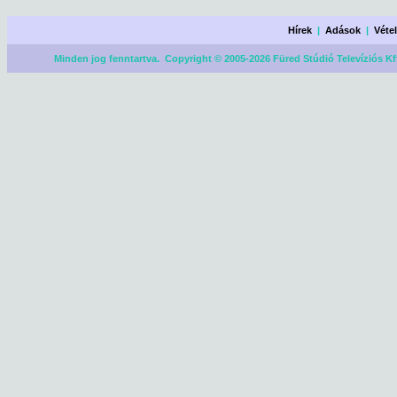
Hírek
|
Adások
|
Véte
Minden jog fenntartva. Copyright © 2005-2026 Füred Stúdió Televíziós Kf