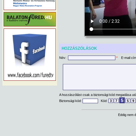
HOZZÁSZÓLÁSOK
Név:
*
E-mail cí
A hozzászólást csak a biztonsági kód megadása után
5
Biztonsági kód:
Kód:
3
7
5
9
Eddig nem é