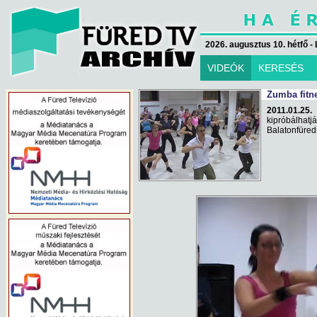
2026. augusztus 10. hétfő - 
VIDEÓK
KERESÉS
Zumba fitn
2011.01.25.
kipróbálhatj
Balatonfüred