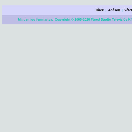
Hírek
|
Adások
|
Véte
Minden jog fenntartva. Copyright © 2005-2026 Füred Stúdió Televíziós Kf