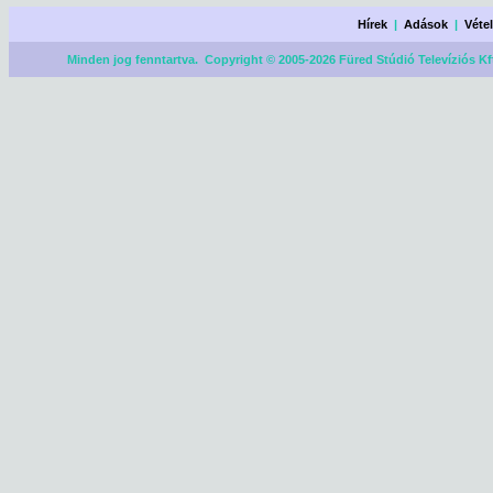
Hírek
|
Adások
|
Véte
Minden jog fenntartva. Copyright © 2005-2026 Füred Stúdió Televíziós Kf