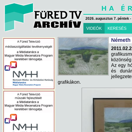
2026. augusztus 7. péntek -
VIDEÓK
KERESÉS
Németh 
2011.02
grafikusm
közönség 
Az egy hó
és dunán
jellegzet
grafikákon.