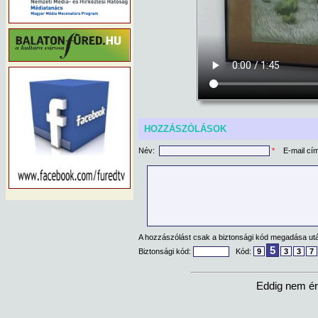
HOZZÁSZÓLÁSOK
Név:
*
E-mail cí
A hozzászólást csak a biztonsági kód megadása után
5
Biztonsági kód:
Kód:
9
3
3
7
Eddig nem ér