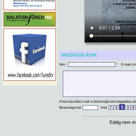
HOZZÁSZÓLÁSOK
Név:
*
E-mail cí
A hozzászólást csak a biztonsági kód megadása után
1
Biztonsági kód:
Kód:
7
4
3
8
Eddig nem ér