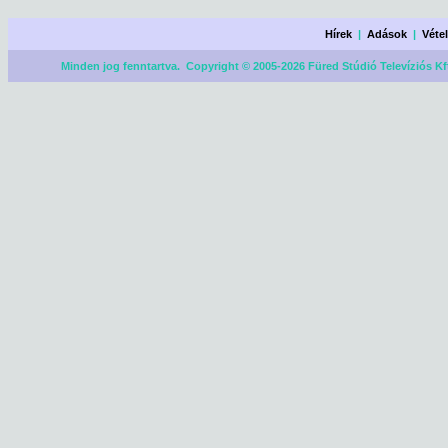
Hírek
|
Adások
|
Véte
Minden jog fenntartva. Copyright © 2005-2026 Füred Stúdió Televíziós Kf