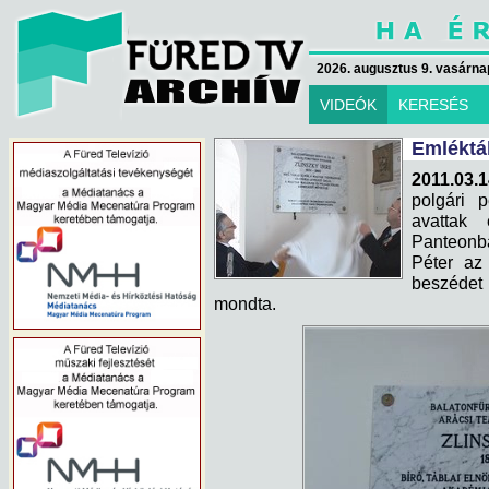
2026. augusztus 9. vasárna
VIDEÓK
KERESÉS
Emléktá
2011.03.1
polgári p
avattak 
Panteonb
Péter az
beszédet
mondta.