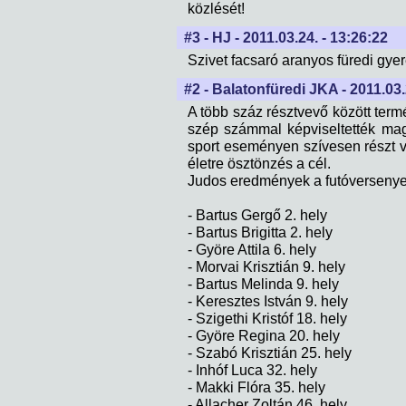
közlését!
#3 - HJ - 2011.03.24. - 13:26:22
Szivet facsaró aranyos füredi gyer
#2 - Balatonfüredi JKA - 2011.03.
A több száz résztvevő között term
szép számmal képviseltették mag
sport eseményen szívesen részt
életre ösztönzés a cél.
Judos eredmények a futóversenye
- Bartus Gergő 2. hely
- Bartus Brigitta 2. hely
- Györe Attila 6. hely
- Morvai Krisztián 9. hely
- Bartus Melinda 9. hely
- Keresztes István 9. hely
- Szigethi Kristóf 18. hely
- Györe Regina 20. hely
- Szabó Krisztián 25. hely
- Inhóf Luca 32. hely
- Makki Flóra 35. hely
- Allacher Zoltán 46. hely