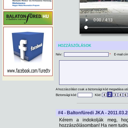
HOZZÁSZÓLÁSOK
Név:
*
E-mail cí
A hozzászólást csak a biztonsági kód megadása után
2
Biztonsági kód:
Kód:
4
3
4
6
#4 - Baltonfüredi JKA - 2011.03.2
Kérem a indokolják meg, hog
hozzászólásomban! Ha nem tudnak