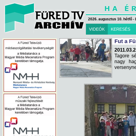
2026. augusztus 10. hétfő - 
VIDEÓK
KERESÉS
Fut a F
2011.03.2
Tagore sé
nagy hag
versenyne