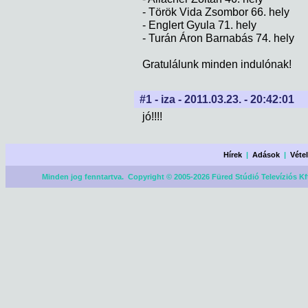
- Török Vida Zsombor 66. hely
- Englert Gyula 71. hely
- Turán Áron Barnabás 74. hely
Gratulálunk minden indulónak!
#1 - iza - 2011.03.23. - 20:42:01
jó!!!!
Hírek
|
Adások
|
Véte
Minden jog fenntartva. Copyright © 2005-2026 Füred Stúdió Televíziós Kf