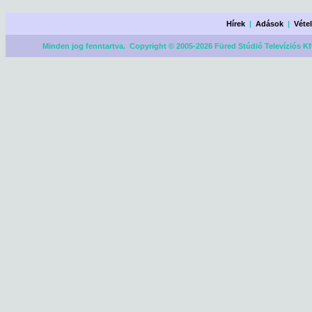
Hírek
|
Adások
|
Véte
Minden jog fenntartva. Copyright © 2005-2026 Füred Stúdió Televíziós Kf