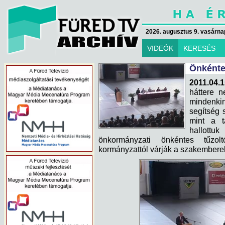
2026. augusztus 9. vasárna
VIDEÓK
KERESÉS
Önkénte
2011.04.1
háttere n
mindenkin
segítség 
mint a t
hallottu
önkormányzati önkéntes tűzol
kormányzattól várják a szakemberek