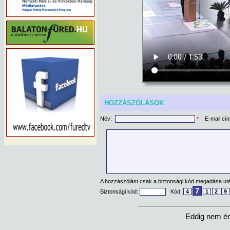
HOZZÁSZÓLÁSOK
Név:
*
E-mail cí
A hozzászólást csak a biztonsági kód megadása után
7
Biztonsági kód:
Kód:
4
1
2
9
Eddig nem ér