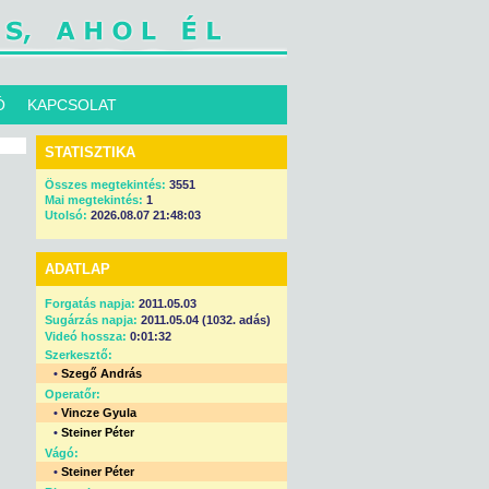
Ó
KAPCSOLAT
STATISZTIKA
Összes megtekintés:
3551
Mai megtekintés:
1
Utolsó:
2026.08.07 21:48:03
ADATLAP
Forgatás napja:
2011.05.03
Sugárzás napja:
2011.05.04 (1032. adás)
Videó hossza:
0:01:32
Szerkesztő:
•
Szegő András
Operatőr:
•
Vincze Gyula
•
Steiner Péter
Vágó:
•
Steiner Péter