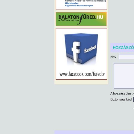
HOZZÁSZ
Név:
A hozzászólást 
Biztonsági kód: