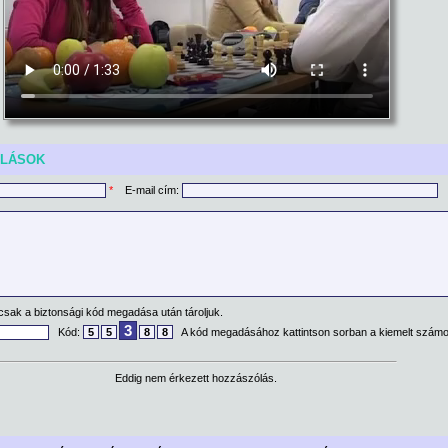
ÓLÁSOK
*
E-mail cím:
csak a biztonsági kód megadása után tároljuk.
3
Kód:
5
5
8
8
A kód megadásához kattintson sorban a kiemelt számo
Eddig nem érkezett hozzászólás.