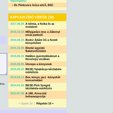
Riportalany:
•
Dr. Perkovics Géza edző, BSC
KAPCSOLÓDÓ VIDEÓK (38)
2017.06.09.
A kémia, a fizika és az
irodalom
2016.10.10.
Mélygarázs lesz a Zákonyi
utcai parkoló
2016.06.10.
Bodor Ádám író a füredi
könyvhéten
2015.10.09.
Elnöki ügy(ek)
Balatonfüreden
2015.06.15.
Halálos gyermekbaleset a
Noszlopy utcában
2015.06.06.
Ünnepe a könyvnek
2015.05.10.
BKSE-Tatabánya kézilabda-
mérkőzés
2014.06.13.
Bor, könyv, jazz -könyvhét
koncertekkel
kra.
2014.01.29.
BKSE-Pick Szeged
kézilabda-mérkőzés
2013.07.08.
A 188. Anna-bál
beharangozója
< Újabb 10 |
Régebbi 10 >