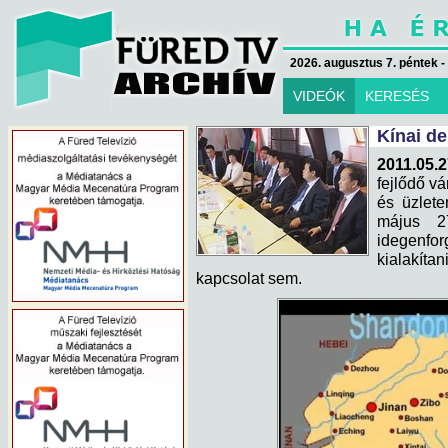
2026. augusztus 7. péntek -
VIDEÓK
KERESÉS
Kínai d
2011.05.2
fejlődő vá
és üzlete
május 2
idegenfor
kialakíta
kapcsolat sem.