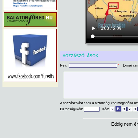
HOZZÁSZÓLÁSOK
Név:
*
E-mail cí
A hozzászólást csak a biztonsági kód megadása után
6
Biztonsági kód:
Kód:
2
3
7
1
Eddig nem ér