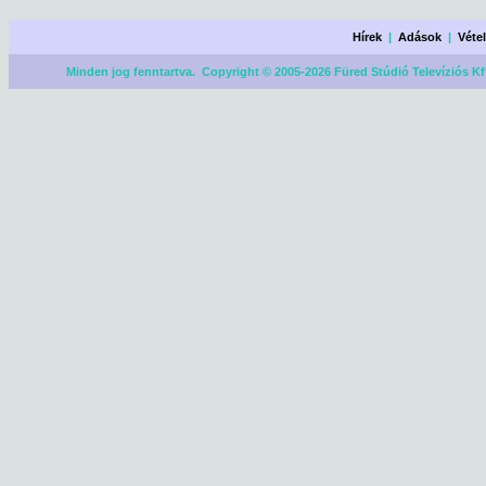
Hírek
|
Adások
|
Véte
Minden jog fenntartva. Copyright © 2005-2026 Füred Stúdió Televíziós Kf