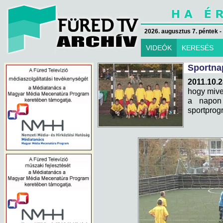
2026. augusztus 7. péntek -
VIDEÓK
KERESÉS
Sportna
2011.10.2
hogy mive
a napon
sportprog