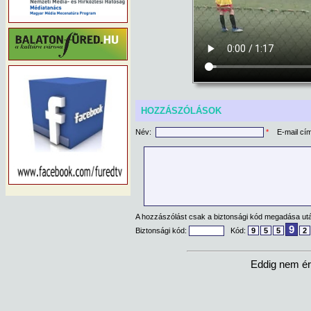
HOZZÁSZÓLÁSOK
Név:
*
E-mail cí
A hozzászólást csak a biztonsági kód megadása után
9
Biztonsági kód:
Kód:
9
5
5
2
Eddig nem ér