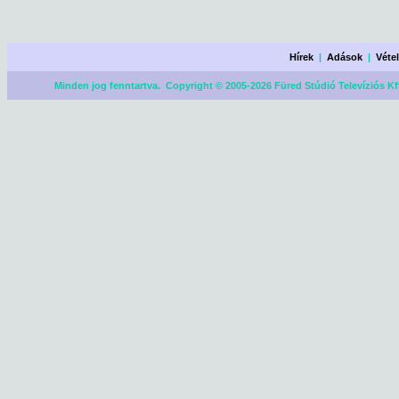
Hírek
|
Adások
|
Véte
Minden jog fenntartva. Copyright © 2005-2026 Füred Stúdió Televíziós Kf