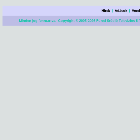
Hírek
|
Adások
|
Véte
Minden jog fenntartva. Copyright © 2005-2026 Füred Stúdió Televíziós Kf