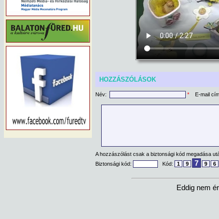
HOZZÁSZÓLÁSOK
Név:
*
E-mail cí
A hozzászólást csak a biztonsági kód megadása után
7
Biztonsági kód:
Kód:
1
9
9
6
Eddig nem ér