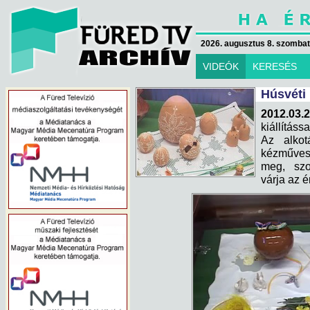
2026. augusztus 8. szombat 
VIDEÓK
KERESÉS
Húsvéti 
2012.03.
kiállításs
Az alkot
kézművesei
meg, szo
várja az é