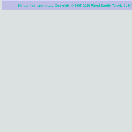
Minden jog fenntartva. Copyright © 2005-2026 Füred Stúdió Televíziós Kf