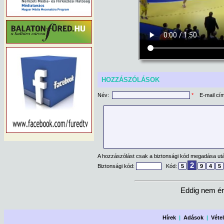
HOZZÁSZÓLÁSOK
Név:
*
E-mail cí
A hozzászólást csak a biztonsági kód megadása után
2
Biztonsági kód:
Kód:
5
9
4
5
Eddig nem ér
Hírek
|
Adások
|
Véte