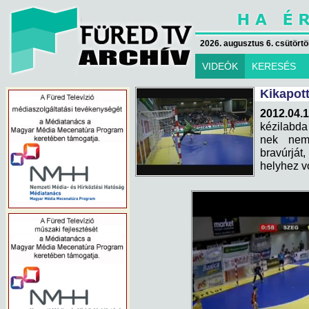
2026. augusztus 6. csütörtök
VIDEÓK
KERESÉS
Kikapot
2012.04.1
kézilabd
nek nem 
bravúrjá
helyhez v