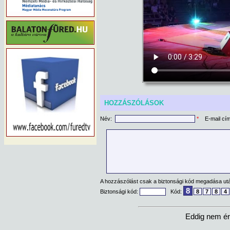
HOZZÁSZÓLÁSOK
Név:
*
E-mail cí
A hozzászólást csak a biztonsági kód megadása után
8
Biztonsági kód:
Kód:
8
7
8
4
Eddig nem ér