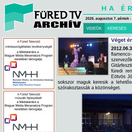
2026. augusztus 7. péntek -
VIDEÓK
KERESÉS
Véget ér
2012.06.3
flamenco
szerve
Gitárfes
füredi re
Eötvös Jó
sokszor maguk keresik a lehetős
szórakoztassák a közönséget.