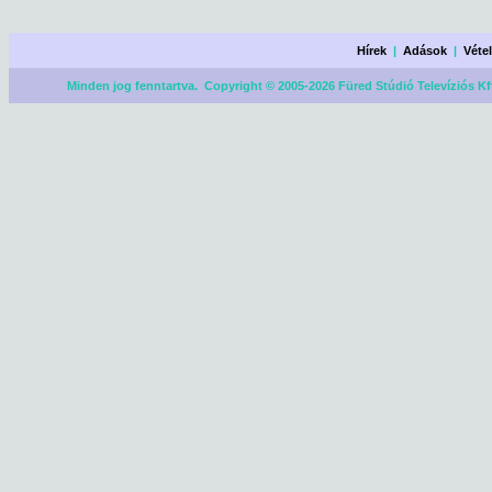
Hírek
|
Adások
|
Véte
Minden jog fenntartva. Copyright © 2005-2026 Füred Stúdió Televíziós Kf