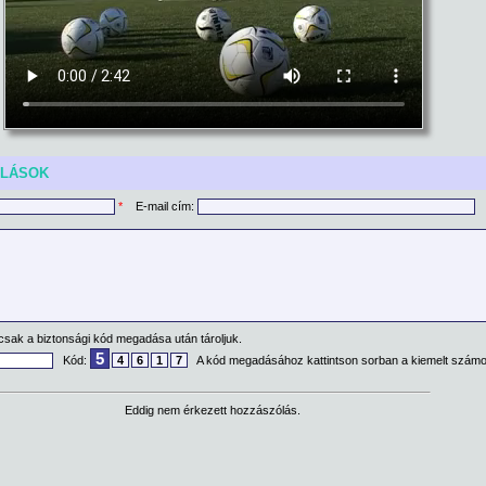
ÓLÁSOK
*
E-mail cím:
csak a biztonsági kód megadása után tároljuk.
5
Kód:
4
6
1
7
A kód megadásához kattintson sorban a kiemelt számo
Eddig nem érkezett hozzászólás.