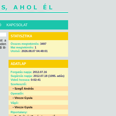
Ó
KAPCSOLAT
STATISZTIKA
st a
inden
Összes megtekintés:
3497
 III-
Mai megtekintés:
1
Utolsó:
2026.08.07 04:48:01
ADATLAP
Forgatás napja:
2012.07.16
Sugárzás napja:
2012.07.18 (1095. adás)
Videó hossza:
0:02:41
Szerkesztő:
•
Szegő András
Operatőr:
•
Vincze Gyula
Vágó:
•
Vincze Gyula
Riportalany: