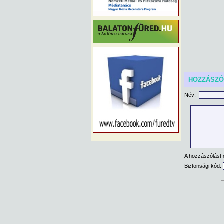
HOZZÁSZ
Név:
A hozzászólást 
Biztonsági kód: