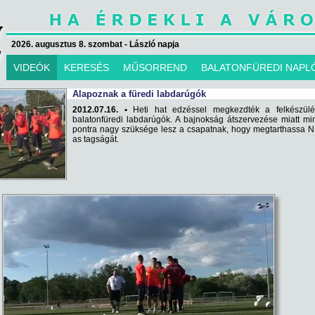
2026. augusztus 8. szombat - László napja
VIDEÓK
KERESÉS
MŰSORREND
BALATONFÜREDI NAPL
Alapoznak a füredi labdarúgók
2012.07.16. •
Heti hat edzéssel megkezdték a felkészülé
balatonfüredi labdarúgók. A bajnokság átszervezése miatt m
pontra nagy szüksége lesz a csapatnak, hogy megtarthassa NB
as tagságát.