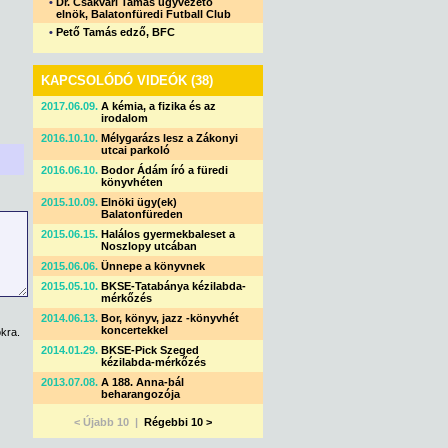
•
Dr. Csákvári Tamás ügyvezető
elnök, Balatonfüredi Futball Club
•
Pető Tamás edző, BFC
KAPCSOLÓDÓ VIDEÓK (38)
2017.06.09.
A kémia, a fizika és az
irodalom
2016.10.10.
Mélygarázs lesz a Zákonyi
utcai parkoló
2016.06.10.
Bodor Ádám író a füredi
könyvhéten
2015.10.09.
Elnöki ügy(ek)
Balatonfüreden
2015.06.15.
Halálos gyermekbaleset a
Noszlopy utcában
2015.06.06.
Ünnepe a könyvnek
2015.05.10.
BKSE-Tatabánya kézilabda-
mérkőzés
2014.06.13.
Bor, könyv, jazz -könyvhét
koncertekkel
kra.
2014.01.29.
BKSE-Pick Szeged
kézilabda-mérkőzés
2013.07.08.
A 188. Anna-bál
beharangozója
< Újabb 10 |
Régebbi 10 >