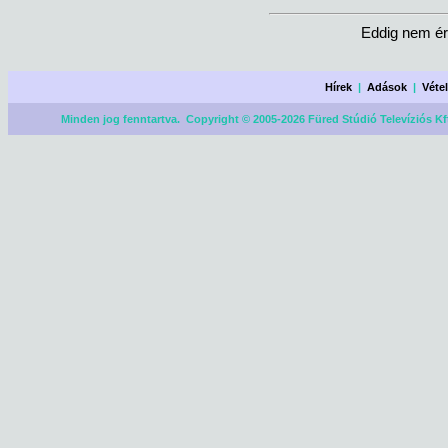
Eddig nem ér
Hírek
|
Adások
|
Véte
Minden jog fenntartva. Copyright © 2005-2026 Füred Stúdió Televíziós Kf