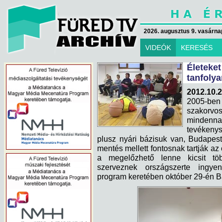
2026. augusztus 9. vasárna
VIDEÓK
KERESÉS
Életeke
tanfoly
2012.10.2
2005-be
szakorvo
minden
tevékeny
plusz nyári bázisuk van, Budapest
mentés mellett fontosnak tartják a
a megelőzhető lenne kicsit tö
szerveznek országszerte ingyen
program keretében október 29-én Bal