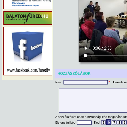
HOZZÁSZÓLÁSOK
Név:
*
E-mail cí
A hozzászólást csak a biztonsági kód megadása után
6
Biztonsági kód:
Kód:
3
7
1
8